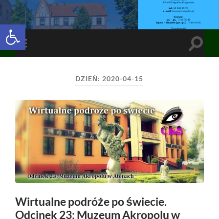
Open toolbar
Toggle
Toggle
search
mobile
field
menu
DZIEŃ:
2020-04-15
Wirtualne podróże po świecie.
Odcinek 23: Muzeum Akropolu w