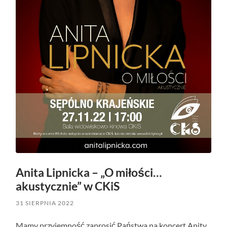
Anita Lipnicka – „O miłości…
akustycznie” w CKiS
31 SIERPNIA 2022
Mamy przyjemność zaprosić Państwa na koncert Anity