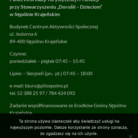
przy Stowarzyszeniu „Dorośli – Dzieciom”
w Sępólnie Krajeńskim
Budynek Centrum Aktywności Społecznej
ul. Jeziorna 6
89-400 Sępólno Krajeńskie
Czynne:
poniedziałek – piątek 07:45 – 15:45
Lipiec – Sierpień (pn.- pt.) 07:45 – 18:00
e-mail:
biuro@pitsepolno.pl
tel. 52 388 25 97 / 784 424 092
Zadanie współfinansowane ze środków Gminy Sępólno
Krajeńskie.
Ta strona używa ciasteczek aby świadczyć usługi na
najwyższym poziomie. Dalsze korzystanie ze strony oznacza,
że zgadzasz się na ich użycie.