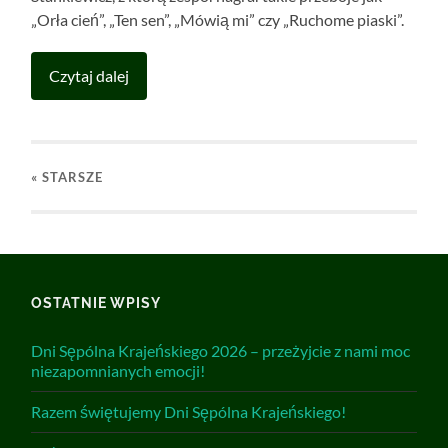
„Orła cień”, „Ten sen”, „Mówią mi” czy „Ruchome piaski”.
Czytaj dalej
« STARSZE
OSTATNIE WPISY
Dni Sępólna Krajeńskiego 2026 – przeżyjcie z nami moc
niezapomnianych emocji!
Razem świętujemy Dni Sępólna Krajeńskiego!