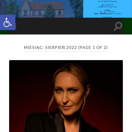
Open toolbar
Toggle
Toggle
search
mobile
field
menu
MIESIĄC:
SIERPIEŃ 2022
(PAGE 1 OF 2)