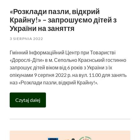
«Розклади пазли, відкрий
Крайну!» – запрошуємо дітей з
України на заняття
3 SIERPNIA 2022
Гмінний Інформаційний Центр при Товаристві
«Дорослі-Діти» в м. Сепольно Краєнський гостинно
запрошує дітей віком від 6 років з України з їх
опікунами 9 серпня 2022 р. на вул. 11.00 для занять
наз «Розклади пазли, відкрий Крайну!».
Czytaj dalej