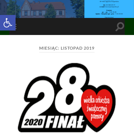
Open toolbar
Toggle
Toggle
search
mobile
field
menu
MIESIĄC:
LISTOPAD 2019