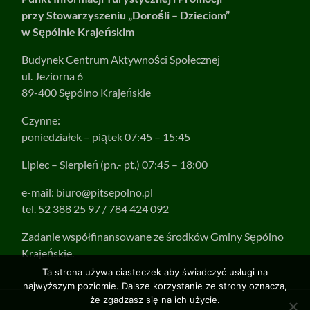
przy Stowarzyszeniu „Dorośli – Dzieciom”
w Sępólnie Krajeńskim
Budynek Centrum Aktywności Społecznej
ul. Jeziorna 6
89-400 Sępólno Krajeńskie
Czynne:
poniedziałek – piątek 07:45 – 15:45
Lipiec – Sierpień (pn.- pt.) 07:45 – 18:00
e-mail:
biuro@pitsepolno.pl
tel. 52 388 25 97 / 784 424 092
Zadanie współfinansowane ze środków Gminy Sępólno
Krajeńskie.
Ta strona używa ciasteczek aby świadczyć usługi na
najwyższym poziomie. Dalsze korzystanie ze strony oznacza,
że zgadzasz się na ich użycie.