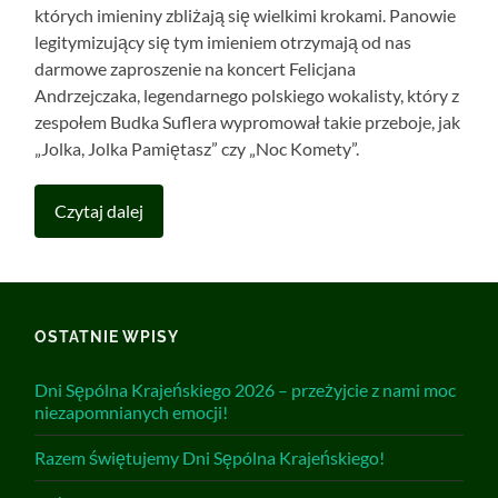
których imieniny zbliżają się wielkimi krokami. Panowie
legitymizujący się tym imieniem otrzymają od nas
darmowe zaproszenie na koncert Felicjana
Andrzejczaka, legendarnego polskiego wokalisty, który z
zespołem Budka Suflera wypromował takie przeboje, jak
„Jolka, Jolka Pamiętasz” czy „Noc Komety”.
Czytaj dalej
OSTATNIE WPISY
Dni Sępólna Krajeńskiego 2026 – przeżyjcie z nami moc
niezapomnianych emocji!
Razem świętujemy Dni Sępólna Krajeńskiego!