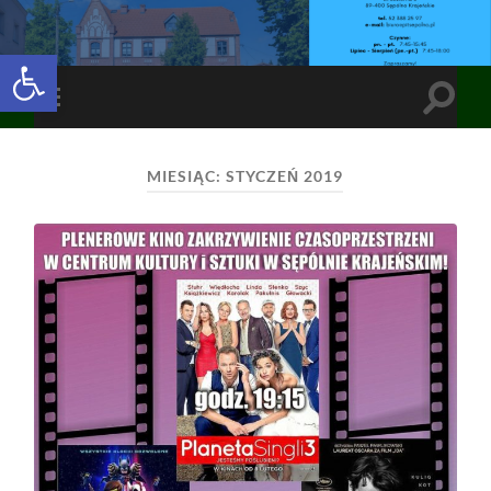
Open toolbar
Toggle
Toggle
search
mobile
field
menu
MIESIĄC:
STYCZEŃ 2019