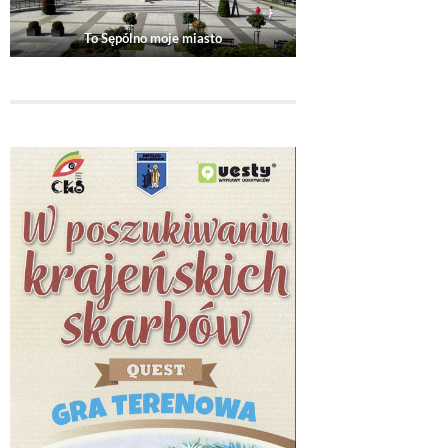
To Sępólno moje miasto