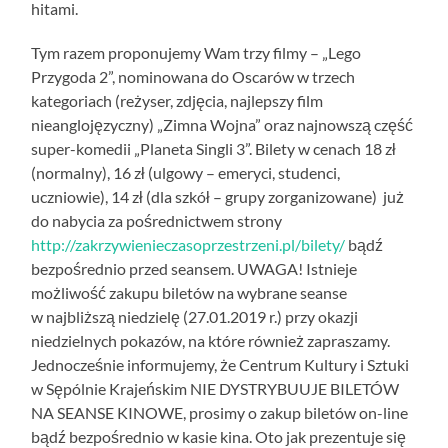
hitami.
Tym razem proponujemy Wam trzy filmy – „Lego
Przygoda 2”, nominowana do Oscarów w trzech
kategoriach (reżyser, zdjęcia, najlepszy film
nieanglojęzyczny) „Zimna Wojna” oraz najnowszą część
super-komedii „Planeta Singli 3”. Bilety w cenach 18 zł
(normalny), 16 zł (ulgowy – emeryci, studenci,
uczniowie), 14 zł (dla szkół – grupy zorganizowane) już
do nabycia za pośrednictwem strony
http://zakrzywienieczasoprzestrzeni.pl/bilety/
bądź
bezpośrednio przed seansem. UWAGA! Istnieje
możliwość zakupu biletów na wybrane seanse
w najbliższą niedzielę (27.01.2019 r.) przy okazji
niedzielnych pokazów, na które również zapraszamy.
Jednocześnie informujemy, że Centrum Kultury i Sztuki
w Sępólnie Krajeńskim NIE DYSTRYBUUJE BILETÓW
NA SEANSE KINOWE, prosimy o zakup biletów on-line
bądź bezpośrednio w kasie kina. Oto jak prezentuje się