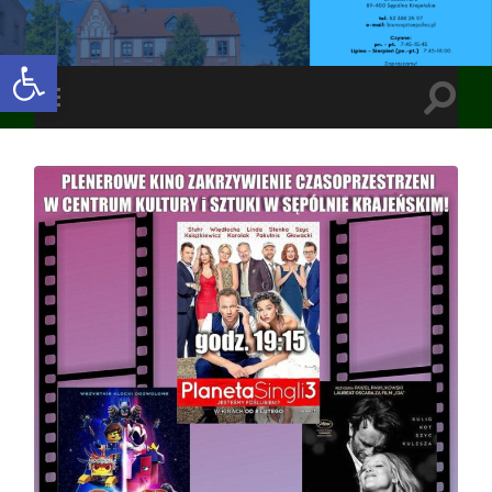
Open toolbar
Toggle
Toggle
search
mobile
field
menu