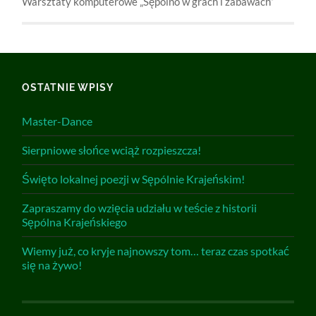
Warsztaty komputerowe „Sępólno w grach i zabawach”
OSTATNIE WPISY
Master-Dance
Sierpniowe słońce wciąż rozpieszcza!
Święto lokalnej poezji w Sępólnie Krajeńskim!
Zapraszamy do wzięcia udziału w teście z historii
Sępólna Krajeńskiego
Wiemy już, co kryje najnowszy tom… teraz czas spotkać
się na żywo!