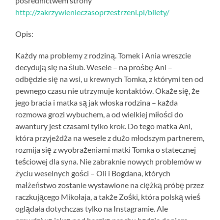
pośrednictwem strony
http://zakrzywienieczasoprzestrzeni.pl/bilety/
Opis:
Każdy ma problemy z rodziną. Tomek i Ania wreszcie
decydują się na ślub. Wesele – na prośbę Ani –
odbędzie się na wsi, u krewnych Tomka, z którymi ten od
pewnego czasu nie utrzymuje kontaktów. Okaże się, że
jego bracia i matka są jak włoska rodzina – każda
rozmowa grozi wybuchem, a od wielkiej miłości do
awantury jest czasami tylko krok. Do tego matka Ani,
która przyjeżdża na wesele z dużo młodszym partnerem,
rozmija się z wyobrażeniami matki Tomka o statecznej
teściowej dla syna. Nie zabraknie nowych problemów w
życiu weselnych gości – Oli i Bogdana, których
małżeństwo zostanie wystawione na ciężką próbę przez
raczkującego Mikołaja, a także Zośki, która polską wieś
oglądała dotychczas tylko na Instagramie. Ale