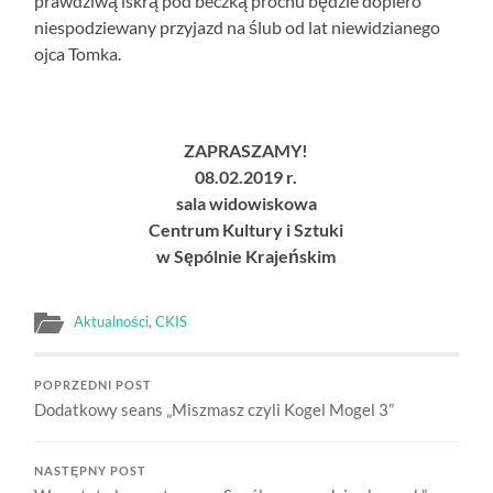
prawdziwą iskrą pod beczką prochu będzie dopiero
niespodziewany przyjazd na ślub od lat niewidzianego
ojca Tomka.
ZAPRASZAMY!
08.02.2019 r.
sala widowiskowa
Centrum Kultury i Sztuki
w Sępólnie Krajeńskim
Aktualności
,
CKIS
POPRZEDNI POST
Dodatkowy seans „Miszmasz czyli Kogel Mogel 3”
NASTĘPNY POST