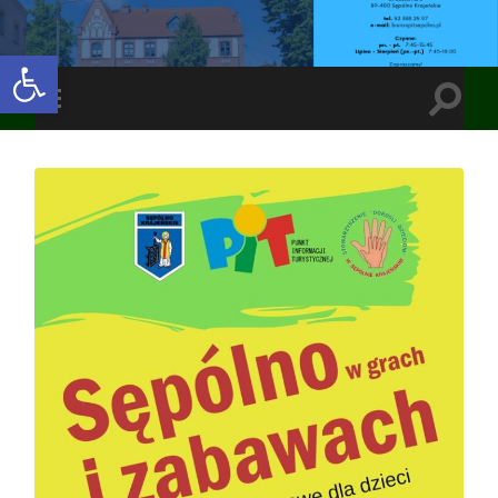
Open toolbar
Toggle
Toggle
search
mobile
field
menu