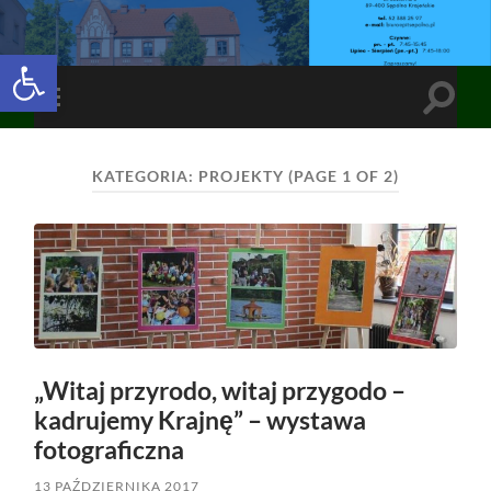
Open toolbar
Toggle
Toggle
search
mobile
field
menu
KATEGORIA:
PROJEKTY
(PAGE 1 OF 2)
„Witaj przyrodo, witaj przygodo –
kadrujemy Krajnę” – wystawa
fotograficzna
13 PAŹDZIERNIKA 2017