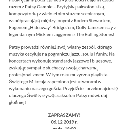
razem z Patsy Gamble – Brytyjską saksofonistką,
kompozytorką z wieloletnim stażem scenicznym,
współpracującą między innymi z Rodem Stewartem,
Eugenem „Hideaway” Bridges’em, Dolly Jamesem czy z
legendarnym Mickiem Jaggerem z The Rolling Stones!
Patsy prowadzi również swój własny zespół, którego
muzyka oscyluje na pograniczu jazzu, soulu i funky. Na
koncertach wykonuje standardy jazzowe i bluesowe,
zyskując sympatie słuchaczy swoją charyzmą i
profesjonalizmem. W tym roku muzyczna playlista
Świętego Mikołaja zapełniona jest utworami w
wykonaniu naszego gościa. Przyjdźcie i przekonajcie się
dlaczego Święty słysząc saksofon Patsy mówi: daj
głośniej!
ZAPRASZAMY!
06.12.2019 r.
godz. 18:00