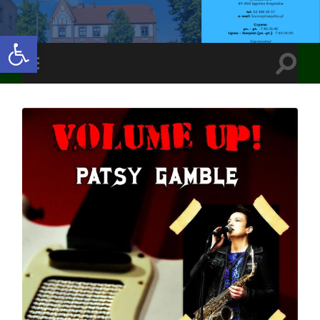
Open toolbar
Toggle
Toggle
search
mobile
field
menu