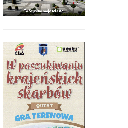
To Sępólno moje miasto