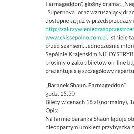
Farmageddon”, głośny dramat „Niepl
„Supernova” oraz wzruszający dra
dostępne są już w przedsprzedaży 
http://zakrzywienieczasoprzestrzeni
www.ckissepolno.com.pl
. Istnieje
przed seansem. Jednocześnie infor
Sępólnie Krajeńskim NIE DYSTR
prosimy o zakup biletów on-line bą
prezentuje się szczegółowy repertu
„Baranek Shaun. Farmageddon”
godz. 15:30
Bilety w cenach 18 zł (normalny), 1
Opis:
Na farmie baranka Shaun ląduje o
nieodpartym urokiem przybyszka z o