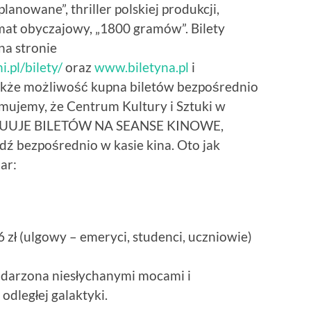
anowane”, thriller polskiej produkcji,
mat obyczajowy, „1800 gramów”. Bilety
na stronie
.pl/bilety/
oraz
www.biletyna.pl
i
 także możliwość kupna biletów bezpośrednio
mujemy, że Centrum Kultury i Sztuki w
YBUUJE BILETÓW NA SEANSE KINOWE,
dź bezpośrednio w kasie kina. Oto jak
ar:
6 zł (ulgowy – emeryci, studenci, uczniowie)
bdarzona niesłychanymi mocami i
dległej galaktyki.