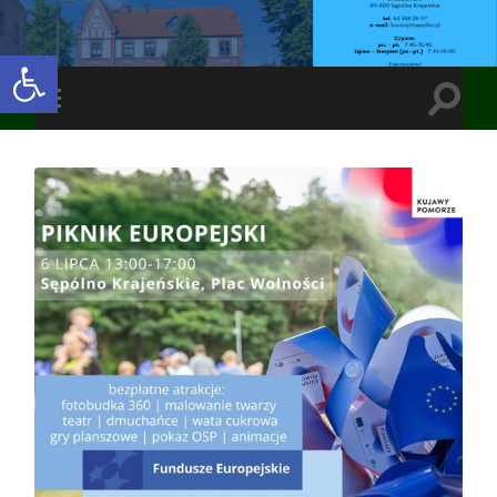
Open toolbar
Toggle
Toggle
search
mobile
field
menu