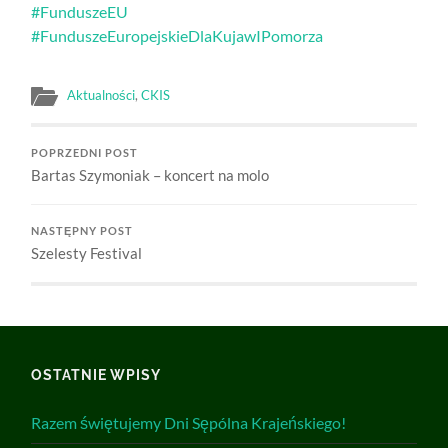
#FunduszeEU
#FunduszeEuropejskieDlaKujawIPomorza
Aktualności
,
CKIS
POPRZEDNI POST
Bartas Szymoniak – koncert na molo
NASTĘPNY POST
Szelesty Festival
OSTATNIE WPISY
Razem świętujemy Dni Sępólna Krajeńskiego!