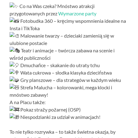
Co na Was czeka? Mnóstwo atrakcji
przygotowanych przez
Wymarzone party
Fotobudka 360 – kręcimy wspomnienia idealne na
Insta i TikToka
Malowanie twarzy – dzieciaki zamienią się w
ulubione postacie
Teatr i animacje – twórcza zabawa na scenie i
wśród publiczności
Dmuchańce – skakanie do utraty tchu
Wata cukrowa – słodka klasyka dzieciństwa
Gry planszowe – dla strategów w każdym wieku
Strefa Malucha – kolorowanki, mega klocki i
mnóstwo zabawy!
A na Placu także:
Pokaz straży pożarnej (OSP)
Niespodzianki za udział w animacjach!
To nie tylko rozrywka – to także świetna okazja, by