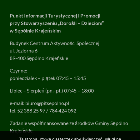
Punkt Informacji Turystycznej i Promocji
przy Stowarzyszeniu „Dorośli – Dzieciom”
w Sępólnie Krajeńskim
Budynek Centrum Aktywności Społecznej
ul. Jeziorna 6
89-400 Sępólno Krajeńskie
Czynne:
poniedziałek – piątek 07:45 – 15:45
Lipiec – Sierpień (pn.- pt.) 07:45 – 18:00
e-mail:
biuro@pitsepolno.pl
tel. 52 388 25 97 / 784 424 092
Zadanie współfinansowane ze środków Gminy Sępólno
Krajeńskie.
Ta strona używa ciasteczek aby świadczyć usługi na