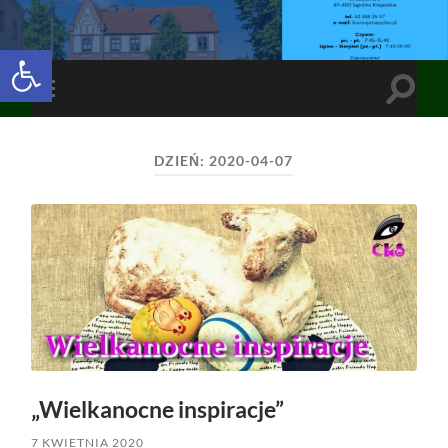
Open toolbar
Toggle
Toggle
search
mobile
field
menu
DZIEŃ:
2020-04-07
„Wielkanocne inspiracje”
7 KWIETNIA 2020