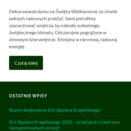
Dekorowanie domu na Święta Wielkanocne, to chwile
pełnych radosnych przeżyć. Sami potrafimy
zaaranżować wnętrza, by nabrały subtelnego,
świątecznego klimatu. Odczarujmy pogrążone w
zimowym śnie wnętrze. Tchnijmy w nie nową, radosną
energię.
Czytaj dalej
OSTATNIE WPISY
Razem świętujemy Dni Sępólna Krajeńskiego!
Dni Sępólna Krajeńskiego 2026 – przeżyjcie z nami moc
niezapomnianych emocji!