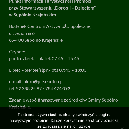
Punkt Informacji Turystycznej i Promocji
przy Stowarzyszeniu „Dorośli – Dzieciom”
w Sępólnie Krajeńskim
Budynek Centrum Aktywności Społecznej
ul. Jeziorna 6
89-400 Sępólno Krajeńskie
Czynne:
poniedziałek – piątek 07:45 – 15:45
Lipiec – Sierpień (pn.- pt.) 07:45 – 18:00
e-mail:
biuro@pitsepolno.pl
tel. 52 388 25 97 / 784 424 092
Zadanie współfinansowane ze środków Gminy Sępólno
Krajeńskie.
Ta strona używa ciasteczek aby świadczyć usługi na
najwyższym poziomie. Dalsze korzystanie ze strony oznacza,
że zgadzasz się na ich użycie.