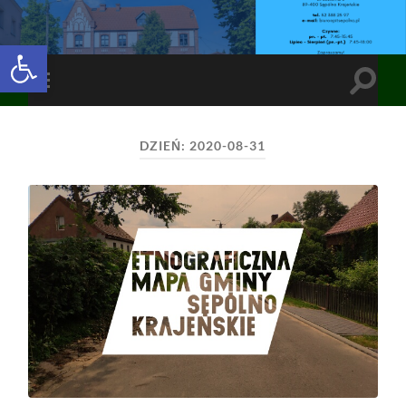
Open toolbar
Toggle
Toggle
search
mobile
field
menu
DZIEŃ:
2020-08-31