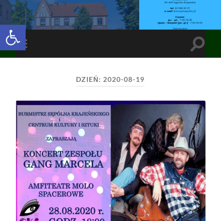
Open toolbar
Toggle
Toggle
search
mobile
field
menu
DZIEŃ:
2020-08-19