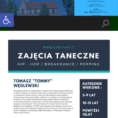
Open toolbar
Toggle
Toggle
search
mobile
field
menu