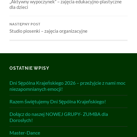
„Aktywny wypoczynek” – zajęcia edukacyjno-plastyczne
dla dzieci
NASTĘPNY POST
Studio piosenki – zajęcia organizacyjne
OSTATNIE WPISY
Dni Sępólna Krajeńskiego 2026 – przeżyjcie z nami moc
niezapomnianych emocji!
Razem świętujemy Dni Sępólna Krajeńskiego!
Dołącz do naszej NOWEJ GRUPY- ZUMBA dla
Dorosłych!
Master-Dance