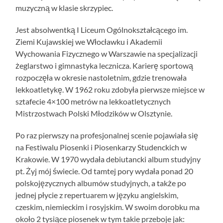
muzyczną w klasie skrzypiec.
Jest absolwentką I Liceum Ogólnokształcącego im.
Ziemi Kujawskiej we Włocławku i Akademii
Wychowania Fizycznego w Warszawie na specjalizacji
żeglarstwo i gimnastyka lecznicza. Karierę sportową
rozpoczęła w okresie nastoletnim, gdzie trenowała
lekkoatletykę. W 1962 roku zdobyła pierwsze miejsce w
sztafecie 4×100 metrów na lekkoatletycznych
Mistrzostwach Polski Młodzików w Olsztynie.
Po raz pierwszy na profesjonalnej scenie pojawiała się
na Festiwalu Piosenki i Piosenkarzy Studenckich w
Krakowie. W 1970 wydała debiutancki album studyjny
pt. Żyj mój świecie. Od tamtej pory wydała ponad 20
polskojęzycznych albumów studyjnych, a także po
jednej płycie z repertuarem w języku angielskim,
czeskim, niemieckim i rosyjskim. W swoim dorobku ma
około 2 tysiące piosenek w tym takie przeboje jak: