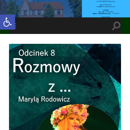
Open toolbar
Toggle
Toggle
search
mobile
field
menu