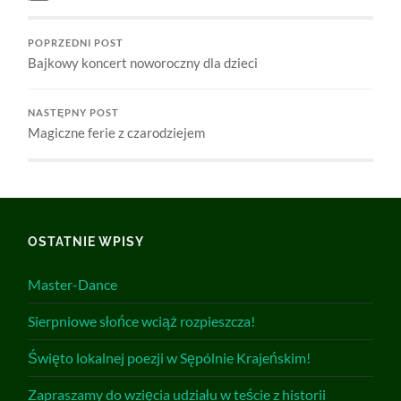
POPRZEDNI POST
Bajkowy koncert noworoczny dla dzieci
NASTĘPNY POST
Magiczne ferie z czarodziejem
OSTATNIE WPISY
Master-Dance
Sierpniowe słońce wciąż rozpieszcza!
Święto lokalnej poezji w Sępólnie Krajeńskim!
Zapraszamy do wzięcia udziału w teście z historii