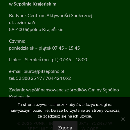
w Sępólnie Krajeńskim
Budynek Centrum Aktywności Społecznej
ul. Jeziorna 6
89-400 Sępólno Krajeńskie
Czynne:
poniedziałek – piątek 07:45 – 15:45
Lipiec – Sierpień (pn.- pt.) 07:45 – 18:00
e-mail:
biuro@pitsepolno.pl
tel. 52 388 25 97 / 784 424 092
Zadanie współfinansowane ze środków Gminy Sępólno
Krajeńskie.
Ta strona używa ciasteczek aby świadczyć usługi na
najwyższym poziomie. Dalsze korzystanie ze strony oznacza,
że zgadzasz się na ich użycie.
© 2026
PUNKT INFORMACJI TURYSTYCZNEJ W
Zgoda
SĘPÓLNIE KRAJEŃSKIM
—
W GÓRĘ ↑