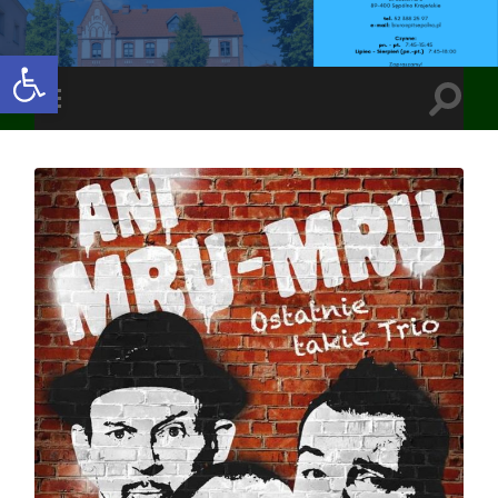
Open toolbar
Toggle
Toggle
search
mobile
field
menu