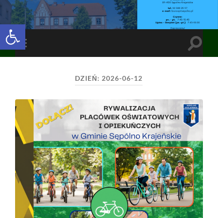
Open toolbar
Toggle
Toggle
search
mobile
field
menu
DZIEŃ:
2026-06-12