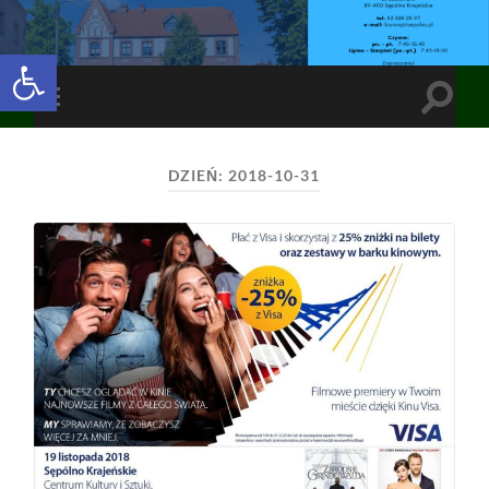
Open toolbar
Toggle
Toggle
search
mobile
field
menu
DZIEŃ:
2018-10-31