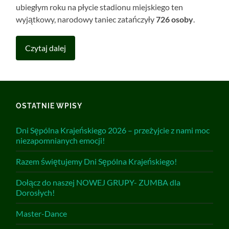
ubiegłym roku na płycie stadionu miejskiego ten
wyjątkowy, narodowy taniec zatańczyły
726 osoby
.
Czytaj dalej
OSTATNIE WPISY
Dni Sępólna Krajeńskiego 2026 – przeżyjcie z nami moc
niezapomnianych emocji!
Razem świętujemy Dni Sępólna Krajeńskiego!
Dołącz do naszej NOWEJ GRUPY- ZUMBA dla
Dorosłych!
Master-Dance