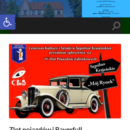
Open toolbar
Toggle
Toggle
search
mobile
field
menu
Zlot pojazdów i Bayerfull