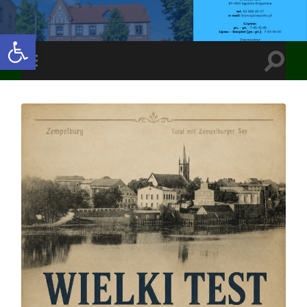
Open toolbar
Toggle
Toggle
search
mobile
field
menu