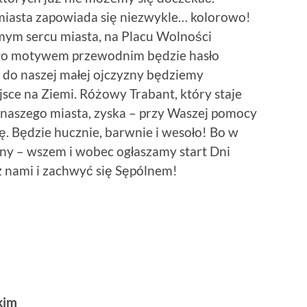
miasta zapowiada się niezwykle… kolorowo!
mym sercu miasta, na Placu Wolności
go motywem przewodnim będzie hasło
i do naszej małej ojczyzny będziemy
sce na Ziemi. Różowy Trabant, który staje
 naszego miasta, zyska – przy Waszej pomocy
. Będzie hucznie, barwnie i wesoło! Bo w
ny – wszem i wobec ogłaszamy start Dni
 nami i zachwyć się Sępólnem!
kim