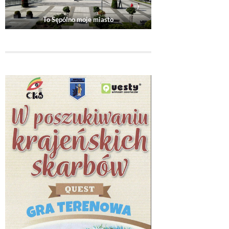
To Sępólno moje miasto