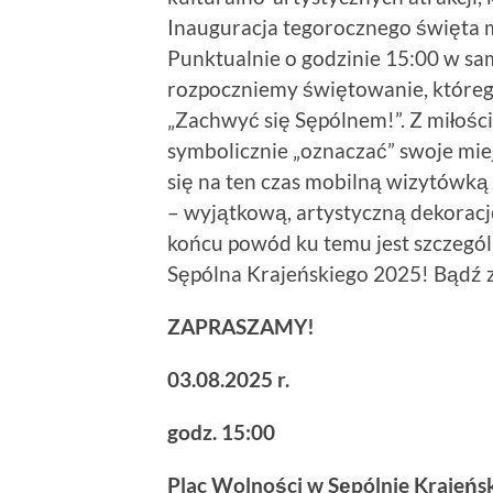
Inauguracja tegorocznego święta 
Punktualnie o godzinie 15:00 w sa
rozpoczniemy świętowanie, które
„Zachwyć się Sępólnem!”. Z miłośc
symbolicznie „oznaczać” swoje miej
się na ten czas mobilną wizytówką
– wyjątkową, artystyczną dekorację
końcu powód ku temu jest szczegól
Sępólna Krajeńskiego 2025! Bądź z
ZAPRASZAMY!
03.08.2025 r.
godz. 15:00
Plac Wolności w Sępólnie Krajeńs