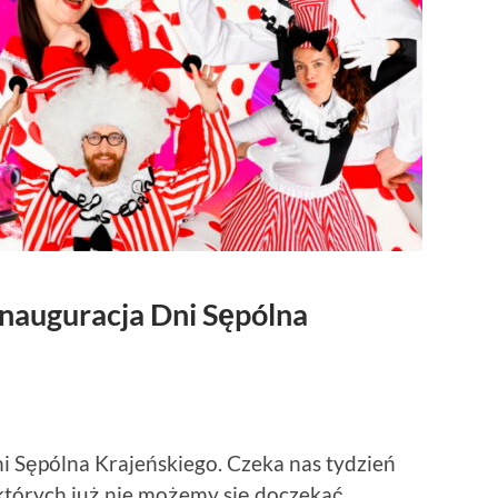
nauguracja Dni Sępólna
Dni Sępólna Krajeńskiego. Czeka nas tydzień
 których już nie możemy się doczekać.