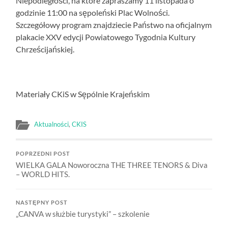
Niepodległości, na które zapraszamy 11 listopada o
godzinie 11:00 na sępoleński Plac Wolności.
Szczegółowy program znajdziecie Państwo na oficjalnym
plakacie XXV edycji Powiatowego Tygodnia Kultury
Chrześcijańskiej.
Materiały CKiS w Sępólnie Krajeńskim
Aktualności
,
CKIS
POPRZEDNI POST
WIELKA GALA Noworoczna THE THREE TENORS & Diva
– WORLD HITS.
NASTĘPNY POST
„CANVA w służbie turystyki” – szkolenie