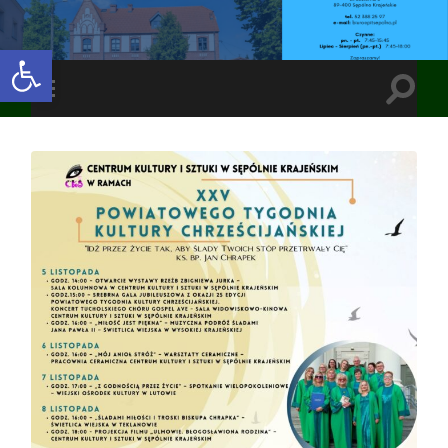
Open toolbar
Toggle
Toggle
search
mobile
field
menu