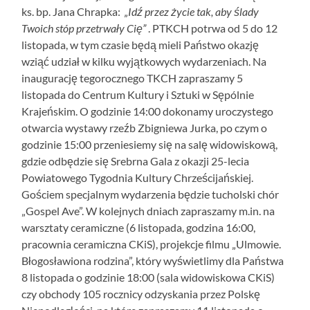
ks. bp. Jana Chrapka:
„Idź przez życie tak, aby ślady
Twoich stóp przetrwały Cię”
.
PTKCH potrwa od 5 do 12
listopada, w tym czasie będą mieli Państwo okazję
wziąć udział w kilku wyjątkowych wydarzeniach. Na
inaugurację tegorocznego TKCH zapraszamy 5
listopada do Centrum Kultury i Sztuki w Sępólnie
Krajeńskim. O godzinie 14:00 dokonamy uroczystego
otwarcia wystawy rzeźb Zbigniewa Jurka, po czym o
godzinie 15:00 przeniesiemy się na salę widowiskową,
gdzie odbędzie się Srebrna Gala z okazji 25-lecia
Powiatowego Tygodnia Kultury Chrześcijańskiej.
Gościem specjalnym wydarzenia będzie tucholski chór
„Gospel Ave”. W kolejnych dniach zapraszamy m.in. na
warsztaty ceramiczne (6 listopada, godzina 16:00,
pracownia ceramiczna CKiS), projekcje filmu „Ulmowie.
Błogosławiona rodzina”, który wyświetlimy dla Państwa
8 listopada o godzinie 18:00 (sala widowiskowa CKiS)
czy obchody 105 rocznicy odzyskania przez Polskę