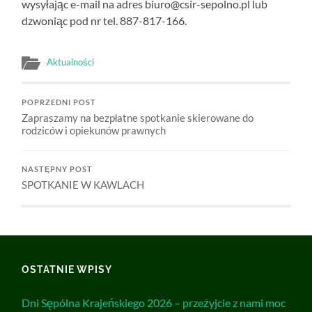
wysyłając e-mail na adres biuro@csir-sepolno.pl lub
dzwoniąc pod nr tel. 887-817-166.
Aktualności
POPRZEDNI POST
Zapraszamy na bezpłatne spotkanie skierowane do
rodziców i opiekunów prawnych
NASTĘPNY POST
SPOTKANIE W KAWLACH
OSTATNIE WPISY
Dni Sępólna Krajeńskiego 2026 – przeżyjcie z nami moc