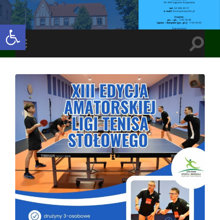
Open toolbar
Toggle
Toggle
search
mobile
field
menu