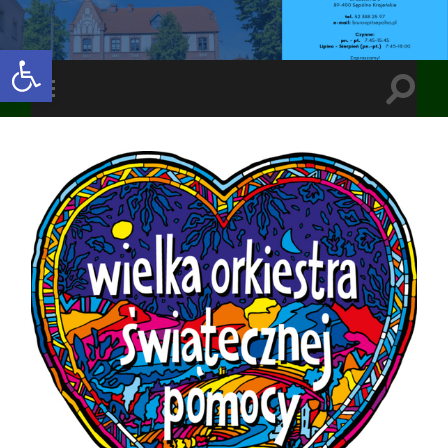
Open toolbar
Toggle
Toggle
search
mobile
field
menu