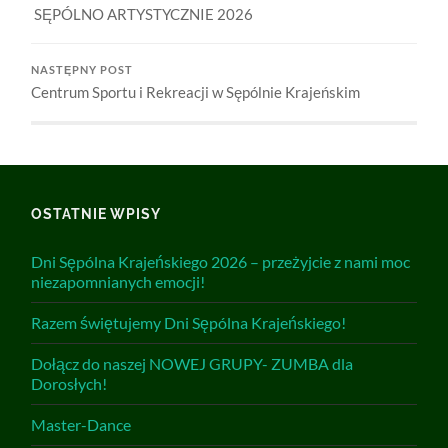
SĘPÓLNO ARTYSTYCZNIE 2026
NASTĘPNY POST
Centrum Sportu i Rekreacji w Sępólnie Krajeńskim
OSTATNIE WPISY
Dni Sępólna Krajeńskiego 2026 – przeżyjcie z nami moc
niezapomnianych emocji!
Razem świętujemy Dni Sępólna Krajeńskiego!
Dołącz do naszej NOWEJ GRUPY- ZUMBA dla
Dorosłych!
Master-Dance