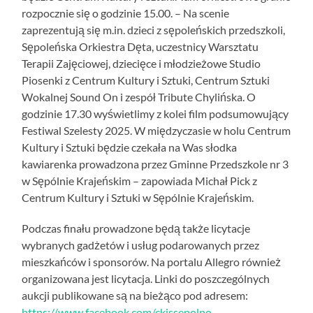
rozpocznie się o godzinie 15.00. – Na scenie
zaprezentują się m.in. dzieci z sępoleńskich przedszkoli,
Sępoleńska Orkiestra Dęta, uczestnicy Warsztatu
Terapii Zajęciowej, dziecięce i młodzieżowe Studio
Piosenki z Centrum Kultury i Sztuki, Centrum Sztuki
Wokalnej Sound On i zespół Tribute Chylińska. O
godzinie 17.30 wyświetlimy z kolei film podsumowujący
Festiwal Szelesty 2025. W międzyczasie w holu Centrum
Kultury i Sztuki będzie czekała na Was słodka
kawiarenka prowadzona przez Gminne Przedszkole nr 3
w Sępólnie Krajeńskim – zapowiada Michał Pick z
Centrum Kultury i Sztuki w Sępólnie Krajeńskim.
Podczas finału prowadzone będą także licytacje
wybranych gadżetów i usług podarowanych przez
mieszkańców i sponsorów. Na portalu Allegro również
organizowana jest licytacja. Linki do poszczególnych
aukcji publikowane są na bieżąco pod adresem:
https://www.facebook.com/ckissepolno