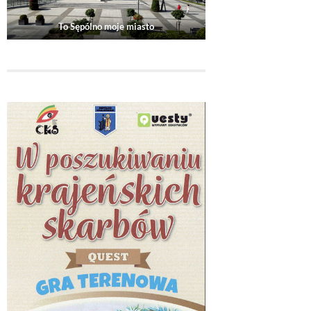
To Sępólno moje miasto