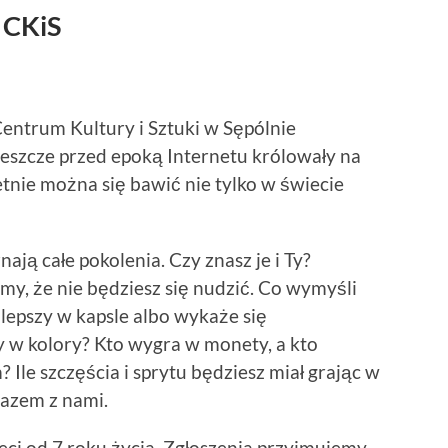
 CKiS
ntrum Kultury i Sztuki w Sępólnie
jeszcze przed epoką Internetu królowały na
tnie można się bawić nie tylko w świecie
ają całe pokolenia. Czy znasz je i Ty?
my, że nie będziesz się nudzić. Co wymyśli
jlepszy w kapsle albo wykaże się
 w kolory? Kto wygra w monety, a kto
Ile szczęścia i sprytu będziesz miał grając w
razem z nami.
ieci od 7 roku życia. Zgłoszenia przyjmujemy