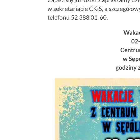
w sekretariacie CKiS, a szczegóło
telefonu 52 388 01-60.
Wakac
02-
Centrum
w Sęp
godziny 