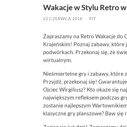
Wakacje w Stylu Retro w
22 CZERWCA 2018
/
PIT
Zapraszamy na Retro Wakacje do Ce
Krajeńskim! Poznaj zabawy, które 
podwórkach. Przekonaj się, że świe
wirtualnym.
Nieśmiertelne gry i zabawy, które zn
Przyjdź, przekonaj się! Gwarantuje
Ojciec Wirgiliusz? Kto okaże się na
największym refleksem podczas gry
zostanie najlepszym Wartownikiem? 
klasyczne gry planszowe? Baw się 
Zapisz się już dziś! Zapraszamy dz