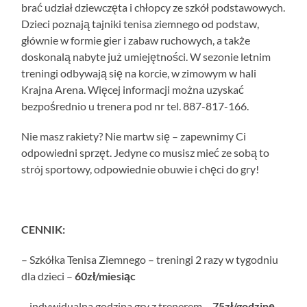
brać udział dziewczęta i chłopcy ze szkół podstawowych.
Dzieci poznają tajniki tenisa ziemnego od podstaw,
głównie w formie gier i zabaw ruchowych, a także
doskonalą nabyte już umiejętności.
W sezonie letnim
treningi odbywają się na korcie, w zimowym w hali
Krajna Arena. Więcej informacji można uzyskać
bezpośrednio u trenera pod nr tel. 887-817-166.
Nie masz rakiety? Nie martw się – zapewnimy Ci
odpowiedni sprzęt. Jedyne co musisz mieć ze sobą to
strój sportowy, odpowiednie obuwie i chęci do gry!
CENNIK:
– Szkółka Tenisa Ziemnego – treningi 2 razy w tygodniu
dla dzieci –
60zł/miesiąc
– indywidualna godzina gry z trenerem –
75zł/godzinę