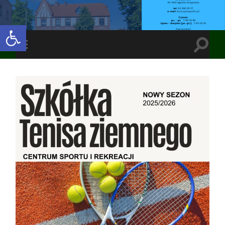
Open toolbar
Toggle
Toggle
search
mobile
field
menu