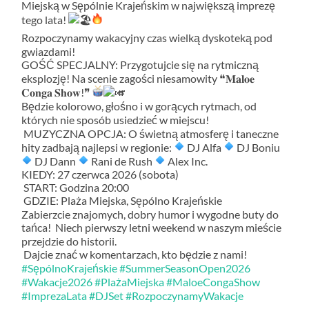
Miejską w Sępólnie Krajeńskim w największą imprezę
tego lata!
Rozpoczynamy wakacyjny czas wielką dyskoteką pod
gwiazdami!
GOŚĆ SPECJALNY: Przygotujcie się na rytmiczną
eksplozję! Na scenie zagości niesamowity ❝𝐌𝐚𝐥𝐨𝐞
𝐂𝐨𝐧𝐠𝐚 𝐒𝐡𝐨𝐰!❞
Będzie kolorowo, głośno i w gorących rytmach, od
których nie sposób usiedzieć w miejscu!
MUZYCZNA OPCJA: O świetną atmosferę i taneczne
hity zadbają najlepsi w regionie:
DJ Alfa
DJ Boniu
DJ Dann
Rani de Rush
Alex Inc.
KIEDY: 27 czerwca 2026 (sobota)
START: Godzina 20:00
GDZIE: Plaża Miejska, Sępólno Krajeńskie
Zabierzcie znajomych, dobry humor i wygodne buty do
tańca! Niech pierwszy letni weekend w naszym mieście
przejdzie do historii.
Dajcie znać w komentarzach, kto będzie z nami!
#SępólnoKrajeńskie
#SummerSeasonOpen2026
#Wakacje2026
#PlażaMiejska
#MaloeCongaShow
#ImprezaLata
#DJSet
#RozpoczynamyWakacje