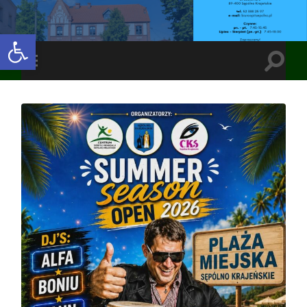
Open toolbar
Toggle
Toggle
search
mobile
field
menu