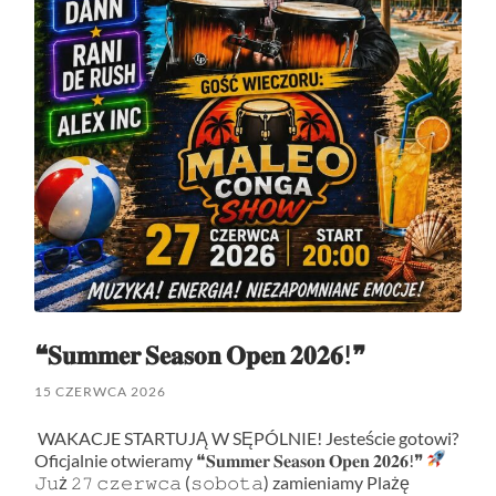
❝𝐒𝐮𝐦𝐦𝐞𝐫 𝐒𝐞𝐚𝐬𝐨𝐧 𝐎𝐩𝐞𝐧 𝟐𝟎𝟐𝟔!❞
15 CZERWCA 2026
WAKACJE STARTUJĄ W SĘPÓLNIE! Jesteście gotowi?
Oficjalnie otwieramy ❝𝐒𝐮𝐦𝐦𝐞𝐫 𝐒𝐞𝐚𝐬𝐨𝐧 𝐎𝐩𝐞𝐧 𝟐𝟎𝟐𝟔!❞
𝙹𝚞ż 𝟸𝟽 𝚌𝚣𝚎𝚛𝚠𝚌𝚊 (𝚜𝚘𝚋𝚘𝚝𝚊) zamieniamy Plażę