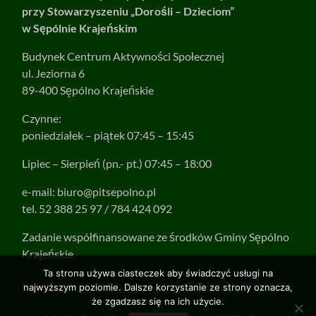
przy Stowarzyszeniu „Dorośli – Dzieciom”
w Sępólnie Krajeńskim
Budynek Centrum Aktywności Społecznej
ul. Jeziorna 6
89-400 Sępólno Krajeńskie
Czynne:
poniedziałek – piątek 07:45 – 15:45
Lipiec – Sierpień (pn.- pt.) 07:45 – 18:00
e-mail:
biuro@pitsepolno.pl
tel. 52 388 25 97 / 784 424 092
Zadanie współfinansowane ze środków Gminy Sępólno
Krajeńskie.
Ta strona używa ciasteczek aby świadczyć usługi na
najwyższym poziomie. Dalsze korzystanie ze strony oznacza,
że zgadzasz się na ich użycie.