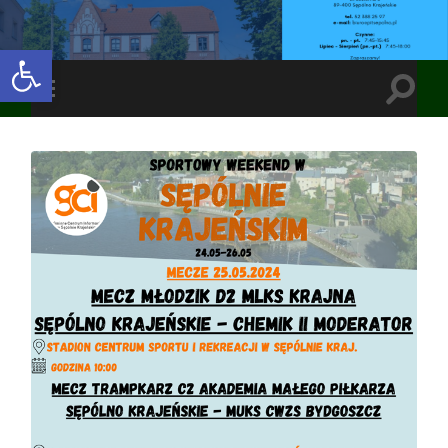
Open toolbar
Toggle
Toggle
search
mobile
field
menu