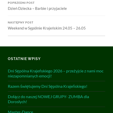
POPRZEDNI POST
Dzień Dziecka – Barbie i przyjaciele
NASTĘPNY POST
Weekend w Sępólnie Krajeńskim 24.05 – 26.05
OSTATNIE WPISY
Dni Sępólna Krajeńskiego 2026 – przeżyjcie z nami moc
niezapomnianych emocji!
Razem świętujemy Dni Sępólna Krajeńskiego!
Dołącz do naszej NOWEJ GRUPY- ZUMBA dla
Dorosłych!
Master-Dance