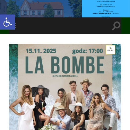
Open toolbar
Toggle
Toggle
search
mobile
field
menu