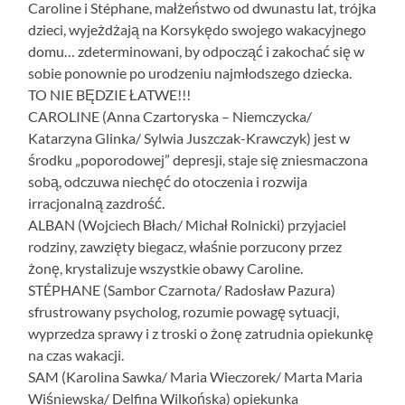
Caroline i Stéphane, małżeństwo od dwunastu lat, trójka
dzieci, wyjeżdżają na Korsykędo swojego wakacyjnego
domu… zdeterminowani, by odpocząć i zakochać się w
sobie ponownie po urodzeniu najmłodszego dziecka.
TO NIE BĘDZIE ŁATWE!!!
CAROLINE (Anna Czartoryska – Niemczycka/
Katarzyna Glinka/ Sylwia Juszczak-Krawczyk) jest w
środku „poporodowej” depresji, staje się zniesmaczona
sobą, odczuwa niechęć do otoczenia i rozwija
irracjonalną zazdrość.
ALBAN (Wojciech Błach/ Michał Rolnicki) przyjaciel
rodziny, zawzięty biegacz, właśnie porzucony przez
żonę, krystalizuje wszystkie obawy Caroline.
STÉPHANE (Sambor Czarnota/ Radosław Pazura)
sfrustrowany psycholog, rozumie powagę sytuacji,
wyprzedza sprawy i z troski o żonę zatrudnia opiekunkę
na czas wakacji.
SAM (Karolina Sawka/ Maria Wieczorek/ Marta Maria
Wiśniewska/ Delfina Wilkońska) opiekunka