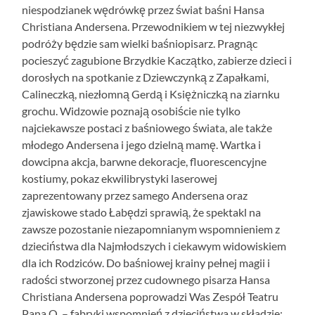
niespodzianek wędrówkę przez świat baśni Hansa
Christiana Andersena. Przewodnikiem w tej niezwykłej
podróży będzie sam wielki baśniopisarz. Pragnąc
pocieszyć zagubione Brzydkie Kaczątko, zabierze dzieci i
dorosłych na spotkanie z Dziewczynką z Zapałkami,
Calineczką, niezłomną Gerdą i Księżniczką na ziarnku
grochu.
Widzowie poznają osobiście nie tylko
najciekawsze postaci z baśniowego świata, ale także
młodego Andersena i jego dzielną mamę. Wartka i
dowcipna akcja, barwne dekoracje, fluorescencyjne
kostiumy, pokaz ekwilibrystyki laserowej
zaprezentowany przez samego Andersena oraz
zjawiskowe stado Łabędzi sprawią, że spektakl na
zawsze pozostanie niezapomnianym wspomnieniem z
dzieciństwa dla Najmłodszych i ciekawym widowiskiem
dla ich Rodziców. Do baśniowej krainy pełnej magii i
radości stworzonej przez cudownego pisarza Hansa
Christiana Andersena poprowadzi Was Zespół Teatru
Pana O. – fabryki wspomnień z dzieciństwa w składzie: