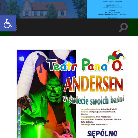
Open toolbar
Toggle
Toggle
search
mobile
field
menu