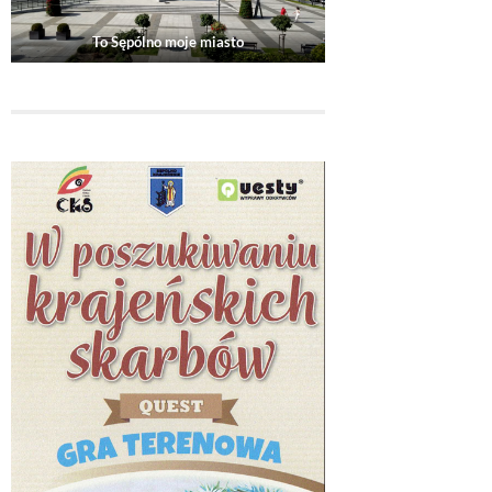
To Sępólno moje miasto