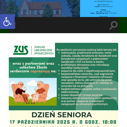
Open toolbar
Toggle
Toggle
search
mobile
field
menu