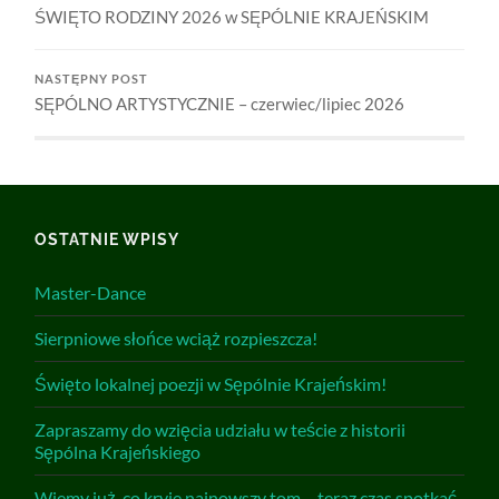
ŚWIĘTO RODZINY 2026 w SĘPÓLNIE KRAJEŃSKIM
NASTĘPNY POST
SĘPÓLNO ARTYSTYCZNIE – czerwiec/lipiec 2026
OSTATNIE WPISY
Master-Dance
Sierpniowe słońce wciąż rozpieszcza!
Święto lokalnej poezji w Sępólnie Krajeńskim!
Zapraszamy do wzięcia udziału w teście z historii
Sępólna Krajeńskiego
Wiemy już, co kryje najnowszy tom… teraz czas spotkać