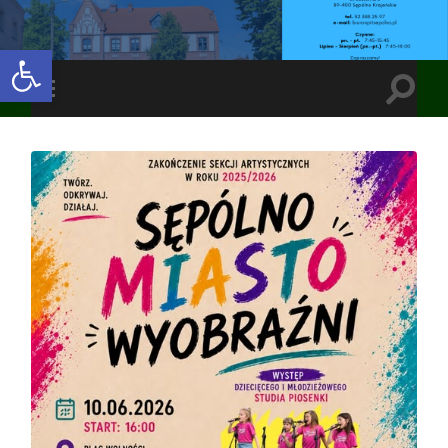
Open toolbar
Toggle
Toggle
search
mobile
field
menu