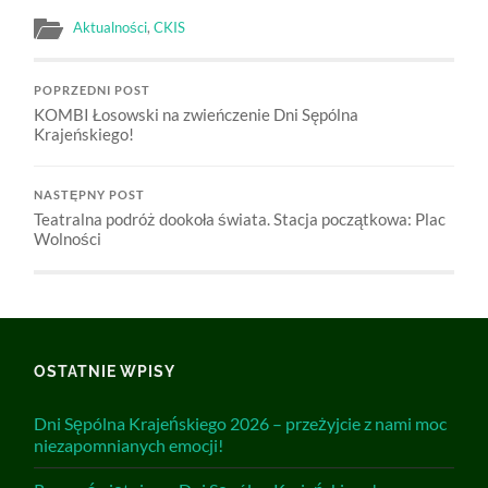
Aktualności
,
CKIS
POPRZEDNI POST
KOMBI Łosowski na zwieńczenie Dni Sępólna
Krajeńskiego!
NASTĘPNY POST
Teatralna podróż dookoła świata. Stacja początkowa: Plac
Wolności
OSTATNIE WPISY
Dni Sępólna Krajeńskiego 2026 – przeżyjcie z nami moc
niezapomnianych emocji!