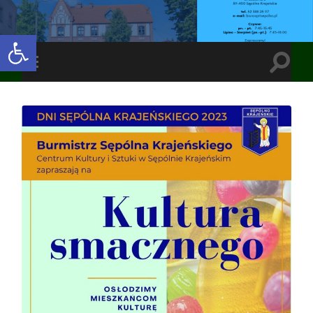
Open toolbar
Toggle
Toggle
search
mobile
field
menu