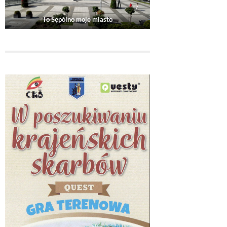
To Sępólno moje miasto