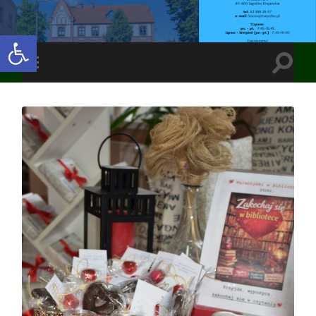
Open toolbar
Toggle
Toggle
search
mobile
field
menu