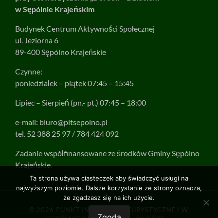
w Sępólnie Krajeńskim
Budynek Centrum Aktywności Społecznej
ul. Jeziorna 6
89-400 Sępólno Krajeńskie
Czynne:
poniedziałek – piątek 07:45 – 15:45
Lipiec – Sierpień (pn.- pt.) 07:45 – 18:00
e-mail:
biuro@pitsepolno.pl
tel. 52 388 25 97 / 784 424 092
Zadanie współfinansowane ze środków Gminy Sępólno
Krajeńskie.
Ta strona używa ciasteczek aby świadczyć usługi na
najwyższym poziomie. Dalsze korzystanie ze strony oznacza,
że zgadzasz się na ich użycie.
© 2026
PUNKT INFORMACJI TURYSTYCZNEJ W
Zgoda