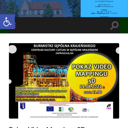
Open toolbar
Toggle
Toggle
search
mobile
field
menu