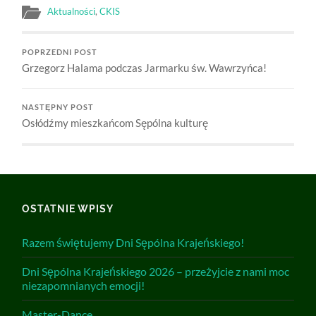
Aktualności
,
CKIS
POPRZEDNI POST
Grzegorz Halama podczas Jarmarku św. Wawrzyńca!
NASTĘPNY POST
Osłódźmy mieszkańcom Sępólna kulturę
OSTATNIE WPISY
Razem świętujemy Dni Sępólna Krajeńskiego!
Dni Sępólna Krajeńskiego 2026 – przeżyjcie z nami moc
niezapomnianych emocji!
Master-Dance