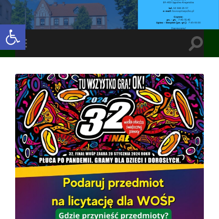
Open toolbar
Toggle
Toggle
search
mobile
field
menu