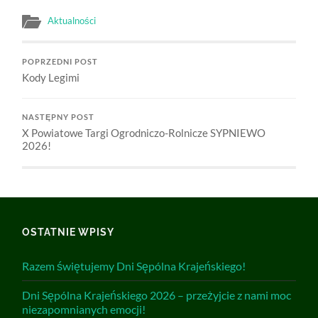
Aktualności
POPRZEDNI POST
Kody Legimi
NASTĘPNY POST
X Powiatowe Targi Ogrodniczo-Rolnicze SYPNIEWO
2026!
OSTATNIE WPISY
Razem świętujemy Dni Sępólna Krajeńskiego!
Dni Sępólna Krajeńskiego 2026 – przeżyjcie z nami moc
niezapomnianych emocji!