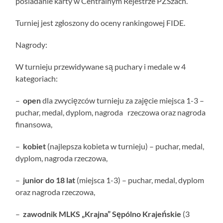
posiadanie karty w Centralnym Rejestrze PZSzach.
Turniej jest zgłoszony do oceny rankingowej FIDE.
Nagrody:
W turnieju przewidywane są puchary i medale w 4
kategoriach:
–
open
dla zwycięzców turnieju za zajęcie miejsca 1-3 –
puchar, medal, dyplom, nagroda rzeczowa oraz nagroda
finansowa,
–
kobiet
(najlepsza kobieta w turnieju) – puchar, medal,
dyplom, nagroda rzeczowa,
–
junior do 18 lat
(miejsca 1-3) – puchar, medal, dyplom
oraz nagroda rzeczowa,
–
zawodnik MLKS „Krajna” Sępólno Krajeńskie
(3