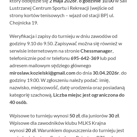
który odbędzie się
2 maja 2026r. o godzinie 10.00
w Sali
Lustrzanej Centrum Sportu i Rekreacji (wejście od
strony kortów tenisowych – wjazd od stacji BP) ul.
Chojnicka 19.
Weryfikacja i zapisy do turnieju w dniu zawodów od
godziny 9.10 do 9.50. Zapisywać można się również w
serwisie internetowym na stronie
Chessmanager
,
telefonicznie pod nr telefonu
695-642-369
lub pod
adresem mailowym sędziego głównego
miroslaw.kozielski@gmail.com
do dnia
30.04.2026r
. do
godziny 19.00. W zgłoszeniu należy podać: imię,
nazwisko, miejscowość, datę urodzenia oraz posiadaną
kategorię szachową.
Liczba miejsc jest ograniczona do
40 osób.
Wpisowe to turnieju wynosi
50 zł
, dla juniorów
30 zł
.
Wpisowe dla zawodników klubu MLKS Krajna
wynosi
20 zł.
Warunkiem dopuszczenia do turnieju jest