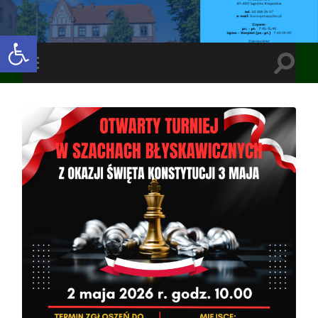
Open toolbar
Toggle
Toggle
search
mobile
field
menu