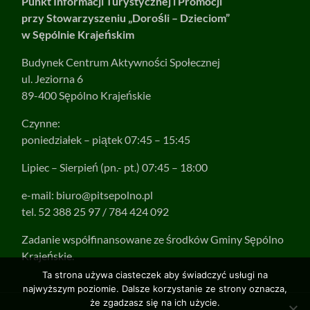
Punkt Informacji Turystycznej i Promocji
przy Stowarzyszeniu „Dorośli – Dzieciom”
w Sępólnie Krajeńskim
Budynek Centrum Aktywności Społecznej
ul. Jeziorna 6
89-400 Sępólno Krajeńskie
Czynne:
poniedziałek – piątek 07:45 – 15:45
Lipiec – Sierpień (pn.- pt.) 07:45 – 18:00
e-mail:
biuro@pitsepolno.pl
tel. 52 388 25 97 / 784 424 092
Zadanie współfinansowane ze środków Gminy Sępólno
Krajeńskie.
Ta strona używa ciasteczek aby świadczyć usługi na
najwyższym poziomie. Dalsze korzystanie ze strony oznacza,
że zgadzasz się na ich użycie.