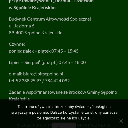
przy Stowarzyszeniu „Dorośli – Dzieciom”
w Sępólnie Krajeńskim
Budynek Centrum Aktywności Społecznej
ul. Jeziorna 6
89-400 Sępólno Krajeńskie
Czynne:
poniedziałek – piątek 07:45 – 15:45
Lipiec – Sierpień (pn.- pt.) 07:45 – 18:00
e-mail:
biuro@pitsepolno.pl
tel. 52 388 25 97 / 784 424 092
Zadanie współfinansowane ze środków Gminy Sępólno
Krajeńskie.
Ta strona używa ciasteczek aby świadczyć usługi na
najwyższym poziomie. Dalsze korzystanie ze strony oznacza,
że zgadzasz się na ich użycie.
© 2026
PUNKT INFORMACJI TURYSTYCZNEJ W