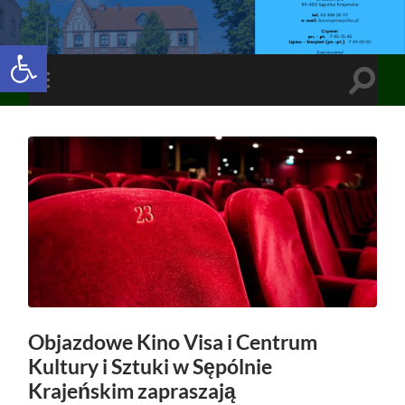
Open toolbar
Toggle
Toggle
search
mobile
field
menu
Objazdowe Kino Visa i Centrum
Kultury i Sztuki w Sępólnie
Krajeńskim zapraszają