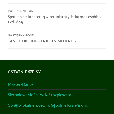
POPRZEDNI POST
Spotkanie z kreatorką wizerunku, stylistką oraz osobistą
stylistką
NASTĘPNY POST
TANIEC HIP HOP – DZIECI & MŁODZIEŻ
OSTATNIE WPISY
Master-Dance
Sierpniowe słońce wciąż rozpieszcza!
Święto lokalnej poezji w Sępólnie Krajeńskim!