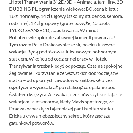
„
Hotel Transylwania 3
” 2D/3D – Animacja, familijny, 2D
DUBBING PL, ograniczenia wiekowe: BO, cena biletu:
16 zł normalny, 14 zł ulgowy (szkolny, studencki, seniora,
rodzinny), 12 zł grupowy (grupy powyżej 15 osób,
TYLKO SEANSE 2D), czas trwania: 97 minut –
Bohaterowie upiornie zabawnej komedii powracają!
Tym razem Paka Draka wybierze się na ekskluzywne
wakacje. Będą podróżować luksusowym potwornym
statkiem. W końcu od codziennej pracy w Hotelu
Transylwania trzeba kiedyś odpocząć. Czas na spokojne
żeglowanie i korzystanie ze wszystkich dobrodziejstw
statku – od upiornych zawodów w siatkówkę przez
egzotyczne wycieczki aż po relaksujące opalanie pod
światłem księżyca. Ale wakacje ze snów szybko stają się
wakacjami z koszmarów, kiedy Mavis spostrzega, że
Drac zakochał się w tajemniczej pani kapitan statku.
Ericka ukrywa niebezpieczny sekret, który zagraża
gatunkowi potworów.