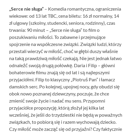
„Serce nie sługa”
– Komedia romantyczna, ograniczenia
wiekowe: od 13 lat TBC, cena biletu: 16 zł normalny, 14
zł ulgowy (szkolny, studencki, seniora, rodzinny), czas
trwania: 90 minut – „Serce nie sługa” to film o
poszukiwaniu miłości. To zabawne i przejmujące
spojrzenie na współczesne związki. Związki ludzi, którzy
przestali wierzyć w miłość, choć w głębi duszy właśnie
na taką prawdziwą miłość czekają. Nie jest jednak łatwo
odnaleźć swoją drugą połówkę. Daria i Filip – główni
bohaterowie filmu znają się od lat i są najlepszymi
przyjaciółmi. Filip to klasyczny „Piotruś Pan” i łamacz
damskich serc. Po kolejnej, upojnej nocy, gdy obudzi się
obok nowo poznanej dziewczyny, poczuje, że chce
zmienić swoje życie i nadać mu sens. Przypomni
przyjaciółce propozycję, którą złożył jej kilka lat
wcześniej, że jeśli do trzydziestki nie będą w poważnych
związkach, to pobiorą się i razem wychowają dziecko.
Czy miłość może zacząć się od przyjaźni? Czy faktycznie