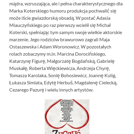
mądra, wzruszająca, ale i pełna charakterystycznego dla
Marka Koterskiego humoru produkcja pochwalić się
może iście gwiazdorską obsadą. W postać Adasia
Miauczyńskiego po raz pierwszy wcielił się Michał
Koterski, spełniając tym samym swoje wielkie aktorskie
marzenie. Jego rodziców brawurowo zagrali Maja
Ostaszewska i Adam Woronowicz. W pozostałych
rolach zobaczymy m.in. Marcina Dorocińskiego,
Katarzynę Figurę, Małgorzatę Bogdańską, Gabrielę
Muskałę, Roberta Więckiewicza, Andrzeja Chyrę,
Tomasza Karolaka, Sonię Bohosiewicz, Joannę Kulig,
Łukasza Simlata, Edytę Herbuś, Magdalenę Cielecką,
Cezarego Pazurę i wielu innych artystów.