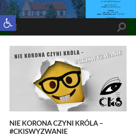
Open toolbar
Toggle
Toggle
search
mobile
field
menu
NIE KORONA CZYNI KRÓLA –
#CKISWYZWANIE