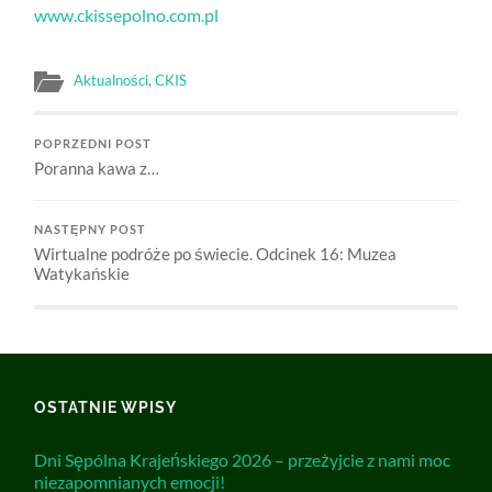
www.ckissepolno.com.pl
Aktualności
,
CKIS
POPRZEDNI POST
Poranna kawa z…
NASTĘPNY POST
Wirtualne podróże po świecie. Odcinek 16: Muzea
Watykańskie
OSTATNIE WPISY
Dni Sępólna Krajeńskiego 2026 – przeżyjcie z nami moc
niezapomnianych emocji!