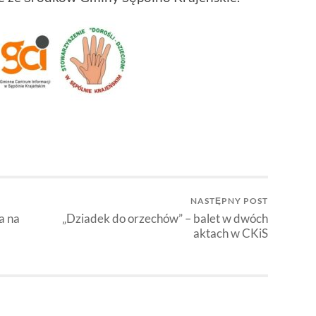
NASTĘPNY POST
a na
„Dziadek do orzechów” – balet w dwóch
aktach w CKiS