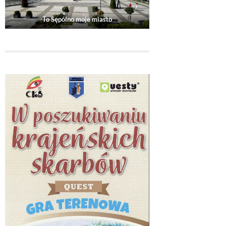
To Sępólno moje miasto