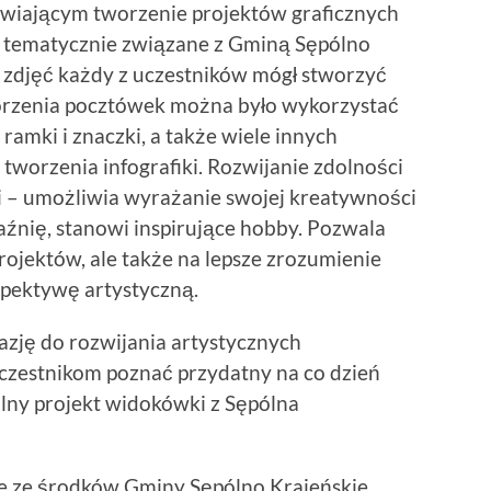
iwiającym tworzenie projektów graficznych
i tematycznie związane z Gminą Sępólno
 zdjęć każdy z uczestników mógł stworzyć
orzenia pocztówek można było wykorzystać
 ramki i znaczki, a także wiele innych
 tworzenia infografiki. Rozwijanie zdolności
ci – umożliwia wyrażanie swojej kreatywności
źnię, stanowi inspirujące hobby. Pozwala
rojektów, ale także na lepsze zrozumienie
spektywę artystyczną.
kazję do rozwijania artystycznych
uczestnikom poznać przydatny na co dzień
alny projekt widokówki z Sępólna
e ze środków Gminy Sępólno Krajeńskie.