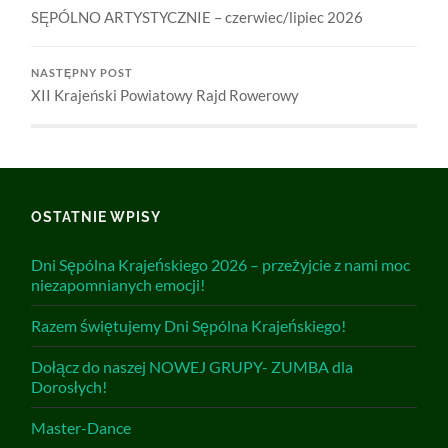
SĘPÓLNO ARTYSTYCZNIE – czerwiec/lipiec 2026
NASTĘPNY POST
XII Krajeński Powiatowy Rajd Rowerowy
OSTATNIE WPISY
Dni Sępólna Krajeńskiego 2026 – przeżyjcie z nami moc
niezapomnianych emocji!
Razem świętujemy Dni Sępólna Krajeńskiego!
Dołącz do naszej NOWEJ GRUPY- ZUMBA dla
Dorosłych!
Master-Dance