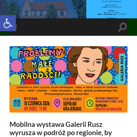
Open toolbar
Toggle
Toggle
search
mobile
field
menu
Mobilna wystawa Galerii Rusz
wyrusza w podróż po regionie, by