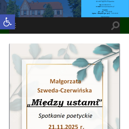
Open toolbar
Toggle
Toggle
search
mobile
field
menu