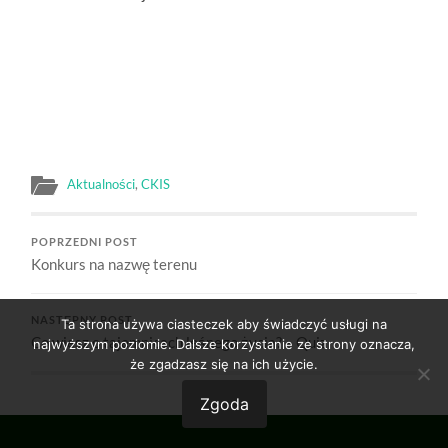
Aktualności
,
CKIS
POPRZEDNI POST
Konkurs na nazwę terenu
NASTĘPNY POST
Ta strona używa ciasteczek aby świadczyć usługi na
Co wiesz o tajemnicach leśnego życia? – Quiz
najwyższym poziomie. Dalsze korzystanie ze strony oznacza,
że zgadzasz się na ich użycie.
Zgoda