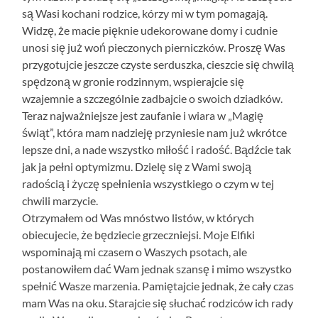
są Wasi kochani rodzice, kórzy mi w tym pomagają.
Widzę, że macie pięknie udekorowane domy i cudnie
unosi się już woń pieczonych pierniczków. Proszę Was
przygotujcie jeszcze czyste serduszka, cieszcie się chwilą
spędzoną w gronie rodzinnym, wspierajcie się
wzajemnie a szczególnie zadbajcie o swoich dziadków.
Teraz najważniejsze jest zaufanie i wiara w „Magię
świąt”, która mam nadzieję przyniesie nam już wkrótce
lepsze dni, a nade wszystko miłość i radość. Bądźcie tak
jak ja pełni optymizmu. Dzielę się z Wami swoją
radością i życzę spełnienia wszystkiego o czym w tej
chwili marzycie.
Otrzymałem od Was mnóstwo listów, w których
obiecujecie, że będziecie grzeczniejsi. Moje Elfiki
wspominają mi czasem o Waszych psotach, ale
postanowiłem dać Wam jednak szansę i mimo wszystko
spełnić Wasze marzenia. Pamiętajcie jednak, że cały czas
mam Was na oku. Starajcie się słuchać rodziców ich rady