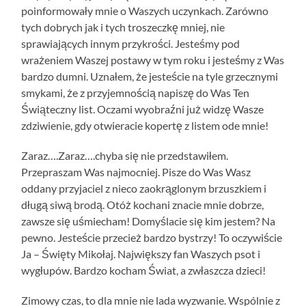
poinformowały mnie o Waszych uczynkach. Zarówno
tych dobrych jak i tych troszeczkę mniej, nie
sprawiających innym przykrości. Jesteśmy pod
wrażeniem Waszej postawy w tym roku i jesteśmy z Was
bardzo dumni. Uznałem, że jesteście na tyle grzecznymi
smykami, że z przyjemnością napiszę do Was Ten
Świąteczny list. Oczami wyobraźni już widzę Wasze
zdziwienie, gdy otwieracie kopertę z listem ode mnie!
Zaraz….Zaraz….chyba się nie przedstawiłem.
Przepraszam Was najmocniej. Pisze do Was Wasz
oddany przyjaciel z nieco zaokrąglonym brzuszkiem i
długą siwą brodą. Otóż kochani znacie mnie dobrze,
zawsze się uśmiecham! Domyślacie się kim jestem? Na
pewno. Jesteście przecież bardzo bystrzy! To oczywiście
Ja – Święty Mikołaj. Największy fan Waszych psot i
wygłupów. Bardzo kocham Świat, a zwłaszcza dzieci!
Zimowy czas, to dla mnie nie lada wyzwanie. Wspólnie z