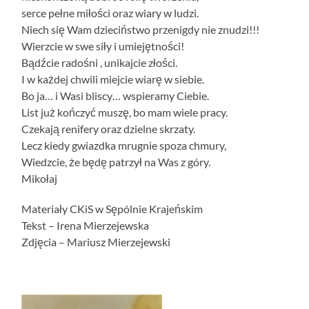
serce pełne miłości oraz wiary w ludzi.
Niech się Wam dzieciństwo przenigdy nie znudzi!!!
Wierzcie w swe siły i umiejętności!
Bądźcie radośni , unikajcie złości.
I w każdej chwili miejcie wiarę w siebie.
Bo ja… i Wasi bliscy… wspieramy Ciebie.
List już kończyć muszę, bo mam wiele pracy.
Czekają renifery oraz dzielne skrzaty.
Lecz kiedy gwiazdka mrugnie spoza chmury,
Wiedzcie, że będę patrzył na Was z góry.
Mikołaj
Materiały CKiS w Sępólnie Krajeńskim
Tekst – Irena Mierzejewska
Zdjęcia – Mariusz Mierzejewski