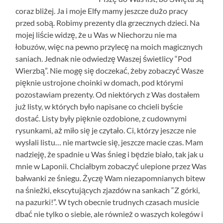
coraz bliżej. Ja i moje Elfy mamy jeszcze dużo pracy
przed sobą. Robimy prezenty dla grzecznych dzieci. Na
mojej liście widzę, że u Was w Niechorzu nie ma
łobuzów, więc na pewno przylecę na moich magicznych
saniach. Jednak nie odwiedzę Waszej świetlicy “Pod
Wierzbą”. Nie mogę się doczekać, żeby zobaczyć Wasze
pięknie ustrojone choinki w domach, pod którymi
pozostawiam prezenty. Od niektórych z Was dostałem
już listy, w których było napisane co chcieli byście
dostać. Listy były pięknie ozdobione, z cudownymi
rysunkami, aż miło się je czytało. Ci, którzy jeszcze nie
wysłali listu… nie martwcie się, jeszcze macie czas. Mam
nadzieję, że spadnie u Was śnieg i będzie biało, tak jak u
mnie w Laponii. Chciałbym zobaczyć ulepione przez Was
bałwanki ze śniegu. Życzę Wam niezapomnianych bitew
na śnieżki, ekscytujących zjazdów na sankach “Z górki,
na pazurki!”. W tych obecnie trudnych czasach musicie
dbać nie tylko o siebie, ale również o waszych kolegów i