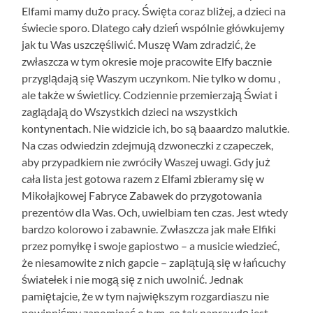
Elfami mamy dużo pracy. Święta coraz bliżej, a dzieci na
świecie sporo. Dlatego cały dzień wspólnie główkujemy
jak tu Was uszczęśliwić. Muszę Wam zdradzić, że
zwłaszcza w tym okresie moje pracowite Elfy bacznie
przyglądają się Waszym uczynkom. Nie tylko w domu ,
ale także w świetlicy. Codziennie przemierzają Świat i
zaglądają do Wszystkich dzieci na wszystkich
kontynentach. Nie widzicie ich, bo są baaardzo malutkie.
Na czas odwiedzin zdejmują dzwoneczki z czapeczek,
aby przypadkiem nie zwróciły Waszej uwagi. Gdy już
cała lista jest gotowa razem z Elfami zbieramy się w
Mikołajkowej Fabryce Zabawek do przygotowania
prezentów dla Was. Och, uwielbiam ten czas. Jest wtedy
bardzo kolorowo i zabawnie. Zwłaszcza jak małe Elfiki
przez pomyłkę i swoje gapiostwo – a musicie wiedzieć,
że niesamowite z nich gapcie – zaplątują się w łańcuchy
światełek i nie mogą się z nich uwolnić. Jednak
pamiętajcie, że w tym największym rozgardiaszu nie
powinniśmy zapominać o tym, co tak naprawdę jest