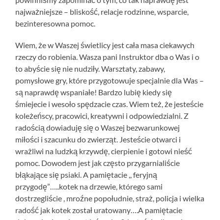
najważniejsze – bliskość, relacje rodzinne, wsparcie,
bezinteresowna pomoc.
Wiem, że w Waszej świetlicy jest cała masa ciekawych
rzeczy do robienia. Wasza pani Instruktor dba o Was i o
to abyście się nie nudziły. Warsztaty, zabawy,
pomysłowe gry, które przygotowuje specjalnie dla Was –
są naprawdę wspaniałe! Bardzo lubię kiedy się
śmiejecie i wesoło spędzacie czas. Wiem też, że jesteście
koleżeńscy, pracowici, kreatywni i odpowiedzialni. Z
radością dowiaduję się o Waszej bezwarunkowej
miłości i szacunku do zwierząt. Jesteście otwarci i
wrażliwi na ludzką krzywdę, cierpienie i gotowi nieść
pomoc. Dowodem jest jak często przygarnialiście
błąkające się psiaki. A pamiętacie ,, feryjną
przygodę”…..kotek na drzewie, którego sami
dostrzegliście , mroźne popołudnie, straż, policja i wielka
radość jak kotek został uratowany….A pamiętacie