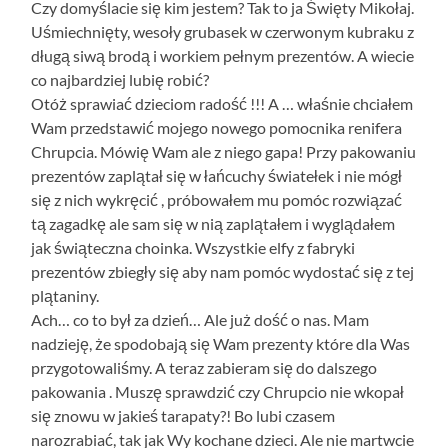
Czy domyślacie się kim jestem? Tak to ja Święty Mikołaj.
Uśmiechnięty, wesoły grubasek w czerwonym kubraku z
długą siwą brodą i workiem pełnym prezentów. A wiecie
co najbardziej lubię robić?
Otóż sprawiać dzieciom radość !!! A … właśnie chciałem
Wam przedstawić mojego nowego pomocnika renifera
Chrupcia. Mówię Wam ale z niego gapa! Przy pakowaniu
prezentów zaplątał się w łańcuchy światełek i nie mógł
się z nich wykręcić , próbowałem mu pomóc rozwiązać
tą zagadkę ale sam się w nią zaplątałem i wyglądałem
jak świąteczna choinka. Wszystkie elfy z fabryki
prezentów zbiegły się aby nam pomóc wydostać się z tej
plątaniny.
Ach… co to był za dzień… Ale już dość o nas. Mam
nadzieję, że spodobają się Wam prezenty które dla Was
przygotowaliśmy. A teraz zabieram się do dalszego
pakowania . Muszę sprawdzić czy Chrupcio nie wkopał
się znowu w jakieś tarapaty?! Bo lubi czasem
narozrabiać, tak jak Wy kochane dzieci. Ale nie martwcie