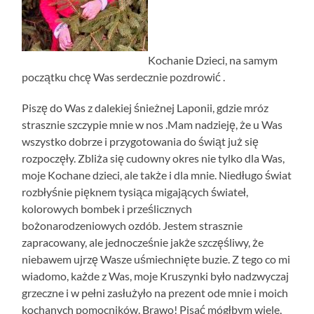
Kochanie Dzieci, na samym
początku chcę Was serdecznie pozdrowić .
Piszę do Was z dalekiej śnieżnej Laponii, gdzie mróz
strasznie szczypie mnie w nos .Mam nadzieję, że u Was
wszystko dobrze i przygotowania do świąt już się
rozpoczęły. Zbliża się cudowny okres nie tylko dla Was,
moje Kochane dzieci, ale także i dla mnie. Niedługo świat
rozbłyśnie pięknem tysiąca migających świateł,
kolorowych bombek i prześlicznych
bożonarodzeniowych ozdób. Jestem strasznie
zapracowany, ale jednocześnie jakże szczęśliwy, że
niebawem ujrzę Wasze uśmiechnięte buzie. Z tego co mi
wiadomo, każde z Was, moje Kruszynki było nadzwyczaj
grzeczne i w pełni zasłużyło na prezent ode mnie i moich
kochanych pomocników. Brawo! Pisać mógłbym wiele,