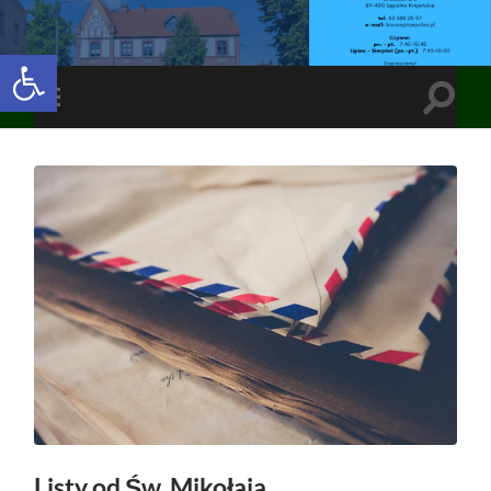
Open toolbar
Toggle
Toggle
search
mobile
field
menu
Listy od Św. Mikołaja