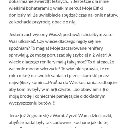
dokarmianie zwierząt leśnych…? Jesteście dla mnie
wielkimi bohaterami o wielkim sercu! Moje Elfiki
doniosły mi, że uwielbiacie spędzać czas na łonie natury,
że kochacie przyrodę, dbacie o nią.
Jestem zachwycony Waszą postawą i chciałbym za to
Was uściskać. Czy wiecie dlaczego nigdy się nie
spóźniam? To magia! Moje zaczarowane renifery
sprawiają, że mogą poruszać się szybciej niż wiatr! A
wiecie dlaczego renifery mają taką moc? To dlatego, że
we mnie mocno wierzycie! To właśnie sprawia, że co
roku mknę na swoich saniach i przeciskam się przez
największy komin….Prośba do Was kochani… zadbajcie,
aby kominy były w miarę czyste….bo obawiam się o
moją brodę i koniecznie pamiętajcie o dokładnym
wyczyszczeniu butów!!!
Teraz już żegnam się z Wami. Życzę Wam, dzieciaczki,
abyście nadal były tak cudowne i kochane jak do tej