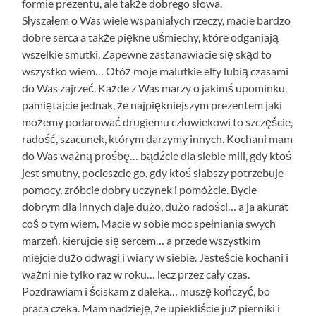
formie prezentu, ale także dobrego słowa.
Słyszałem o Was wiele wspaniałych rzeczy, macie bardzo
dobre serca a także piękne uśmiechy, które odganiają
wszelkie smutki. Zapewne zastanawiacie się skąd to
wszystko wiem… Otóż moje malutkie elfy lubią czasami
do Was zajrzeć. Każde z Was marzy o jakimś upominku,
pamiętajcie jednak, że najpiękniejszym prezentem jaki
możemy podarować drugiemu człowiekowi to szczęście,
radość, szacunek, którym darzymy innych. Kochani mam
do Was ważną prośbę… bądźcie dla siebie mili, gdy ktoś
jest smutny, pocieszcie go, gdy ktoś słabszy potrzebuje
pomocy, zróbcie dobry uczynek i pomóżcie. Bycie
dobrym dla innych daje dużo, dużo radości… a ja akurat
coś o tym wiem. Macie w sobie moc spełniania swych
marzeń, kierujcie się sercem… a przede wszystkim
miejcie dużo odwagi i wiary w siebie. Jesteście kochani i
ważni nie tylko raz w roku… lecz przez cały czas.
Pozdrawiam i ściskam z daleka… muszę kończyć, bo
praca czeka. Mam nadzieję, że upiekliście już pierniki i