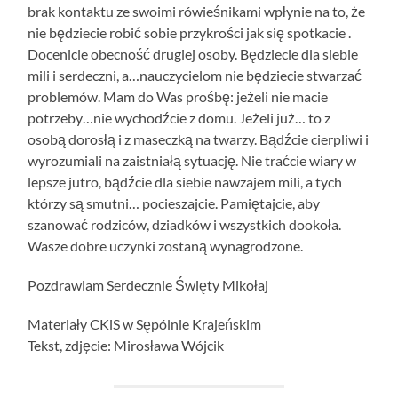
brak kontaktu ze swoimi rówieśnikami wpłynie na to, że
nie będziecie robić sobie przykrości jak się spotkacie .
Docenicie obecność drugiej osoby. Będziecie dla siebie
mili i serdeczni, a…nauczycielom nie będziecie stwarzać
problemów. Mam do Was prośbę: jeżeli nie macie
potrzeby…nie wychodźcie z domu. Jeżeli już… to z
osobą dorosłą i z maseczką na twarzy. Bądźcie cierpliwi i
wyrozumiali na zaistniałą sytuację. Nie traćcie wiary w
lepsze jutro, bądźcie dla siebie nawzajem mili, a tych
którzy są smutni… pocieszajcie. Pamiętajcie, aby
szanować rodziców, dziadków i wszystkich dookoła.
Wasze dobre uczynki zostaną wynagrodzone.
Pozdrawiam Serdecznie Święty Mikołaj
Materiały CKiS w Sępólnie Krajeńskim
Tekst, zdjęcie: Mirosława Wójcik