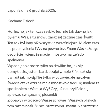
Laponia dnia 6 grudnia 2020r.
Kochane Dzieci!
Ho, ho, ho jak ten czas szybko leci, nie tak dawno jak
byłem u Was, a tu znowu zaraz się zacznie czas świąt.
Ten rok był inny niż wszystkie wcześniejsze. Miałem czas
na przemyślenia i Wy na pewno też. Znam Was każdego
osobiście i wiem, że macie mnóstwo marzeń do
spełnienia.
Wpadnę po drodze tylko na chwilkę bo, jak się
domyślacie, jestem bardzo zajęty, moje Elfiki też się
uwijają jak mogą. Nie tylko w Lutowie, ale na całym
świecie czeka dziś na mnie mnóstwo dzieci. Tęskniłem za
spotkaniem z Wami,a Wy? Czy już nauczyliście się
śpiewać świątecznej piosenki?
Z obawy i w trosce o Wasze zdrowie i Waszych bliskich
tym razem posłużę się „szczególną „magią. Na szczęście