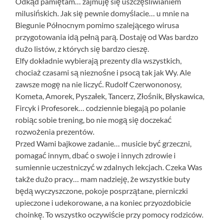
Odkąd pamiętam… zajmuję się uszczęśliwianiem
milusińskich. Jak się pewnie domyślacie… u mnie na
Biegunie Północnym pomimo szalejącego wirusa
przygotowania idą pełną parą. Dostaję od Was bardzo
dużo listów, z których się bardzo cieszę.
Elfy dokładnie wybierają prezenty dla wszystkich,
chociaż czasami są nieznośne i psocą tak jak Wy. Ale
zawsze mogę na nie liczyć. Rudolf Czerwononosy,
Kometa, Amorek, Pyszałek, Tancerz, Złośnik, Błyskawica,
Fircyk i Profesorek… codziennie biegają po polanie
robiąc sobie trening, bo nie mogą się doczekać
rozwożenia prezentów.
Przed Wami bajkowe zadanie… musicie być grzeczni,
pomagać innym, dbać o swoje i innych zdrowie i
sumiennie uczestniczyć w zdalnych lekcjach. Czeka Was
także dużo pracy… mam nadzieję, że wszystkie buty
będą wyczyszczone, pokoje posprzątane, pierniczki
upieczone i udekorowane, a na koniec przyozdobicie
choinkę. To wszystko oczywiście przy pomocy rodziców.