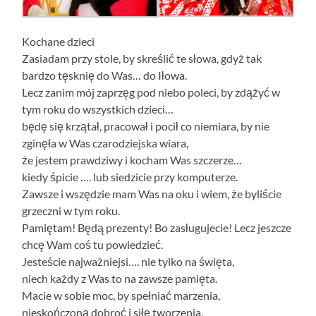
Kochane dzieci
Zasiadam przy stole, by skreślić te słowa, gdyż tak
bardzo tęsknię do Was… do Iłowa.
Lecz zanim mój zaprzęg pod niebo poleci, by zdążyć w
tym roku do wszystkich dzieci…
będę się krzątał, pracował i pocił co niemiara, by nie
zginęła w Was czarodziejska wiara,
że jestem prawdziwy i kocham Was szczerze…
kiedy śpicie …. lub siedzicie przy komputerze.
Zawsze i wszędzie mam Was na oku i wiem, że byliście
grzeczni w tym roku.
Pamiętam! Będą prezenty! Bo zasługujecie! Lecz jeszcze
chcę Wam coś tu powiedzieć.
Jesteście najważniejsi…. nie tylko na święta,
niech każdy z Was to na zawsze pamięta.
Macie w sobie moc, by spełniać marzenia,
nieskończoną dobroć i siłę tworzenia,