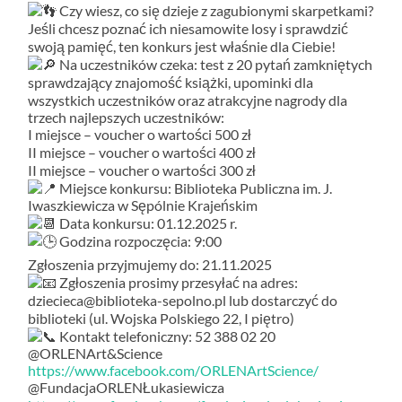
Czy wiesz, co się dzieje z zagubionymi skarpetkami?
Jeśli chcesz poznać ich niesamowite losy i sprawdzić
swoją pamięć, ten konkurs jest właśnie dla Ciebie!
Na uczestników czeka: test z 20 pytań zamkniętych
sprawdzający znajomość książki, upominki dla
wszystkich uczestników oraz atrakcyjne nagrody dla
trzech najlepszych uczestników:
I miejsce – voucher o wartości 500 zł
II miejsce – voucher o wartości 400 zł
II miejsce – voucher o wartości 300 zł
Miejsce konkursu: Biblioteka Publiczna im. J.
Iwaszkiewicza w Sępólnie Krajeńskim
Data konkursu: 01.12.2025 r.
Godzina rozpoczęcia: 9:00
Zgłoszenia przyjmujemy do: 21.11.2025
Zgłoszenia prosimy przesyłać na adres:
dziecieca@biblioteka-sepolno.pl lub dostarczyć do
biblioteki (ul. Wojska Polskiego 22, I piętro)
Kontakt telefoniczny: 52 388 02 20
@ORLENArt&Science
https://www.facebook.com/ORLENArtScience/
@FundacjaORLENŁukasiewicza