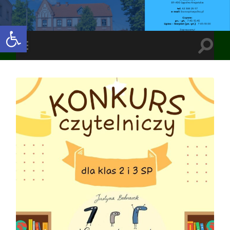
Open toolbar
Toggle
Toggle
search
mobile
field
menu