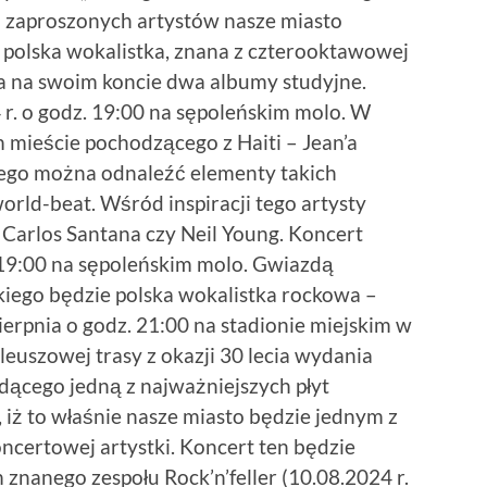
 zaproszonych artystów nasze miasto
polska wokalistka, znana z czterooktawowej
ca na swoim koncie dwa albumy studyjne.
 r. o godz. 19:00 na sępoleńskim molo. W
 mieście pochodzącego z Haiti – Jean’a
rego można odnaleźć elementy takich
world-beat. Wśród inspiracji tego artysty
 Carlos Santana czy Neil Young. Koncert
. 19:00 na sępoleńskim molo. Gwiazdą
iego będzie polska wokalistka rockowa –
ierpnia o godz. 21:00 na stadionie miejskim w
euszowej trasy z okazji 30 lecia wydania
ącego jedną z najważniejszych płyt
 iż to właśnie nasze miasto będzie jednym z
oncertowej artystki. Koncert ten będzie
nanego zespołu Rock’n’feller (10.08.2024 r.