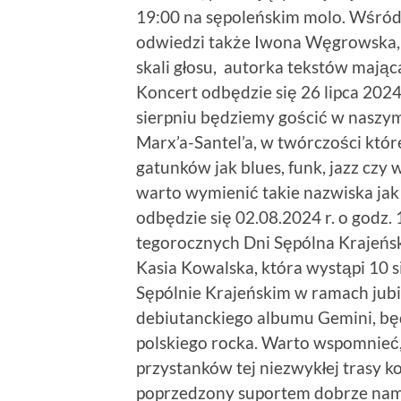
19:00 na sępoleńskim molo. Wśród
odwiedzi także Iwona Węgrowska, 
skali głosu, autorka tekstów mają
Koncert odbędzie się 26 lipca 2024
sierpniu będziemy gościć w naszym
Marx’a-Santel’a, w twórczości któ
gatunków jak blues, funk, jazz czy 
warto wymienić takie nazwiska jak
odbędzie się 02.08.2024 r. o godz
tegorocznych Dni Sępólna Krajeńsk
Kasia Kowalska, która wystąpi 10 s
Sępólnie Krajeńskim w ramach jubil
debiutanckiego albumu Gemini, będ
polskiego rocka. Warto wspomnieć,
przystanków tej niezwykłej trasy k
poprzedzony suportem dobrze nam z