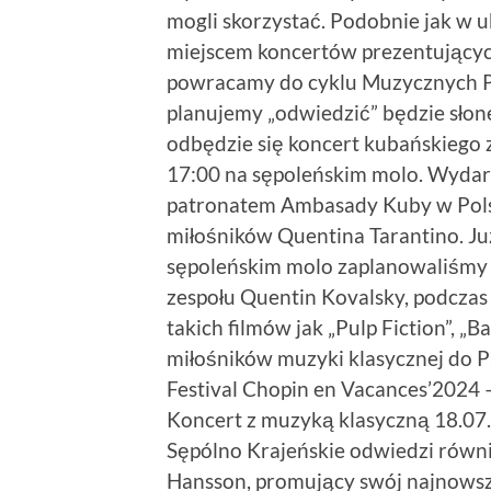
mogli skorzystać.
Podobnie jak w ub
miejscem koncertów prezentującyc
powracamy do cyklu Muzycznych P
planujemy „odwiedzić” będzie sło
odbędzie się koncert kubańskiego 
17:00 na sępoleńskim molo. Wyda
patronatem Ambasady Kuby w Pols
miłośników Quentina Tarantino. Już 
sępoleńskim molo zaplanowaliśmy
zespołu Quentin Kovalsky, podcza
takich filmów jak „Pulp Fiction”, „B
miłośników muzyki klasycznej do P
Festival Chopin en Vacances’2024 
Koncert z muzyką klasyczną 18.07.
Sępólno Krajeńskie odwiedzi równi
Hansson, promujący swój najnowszy