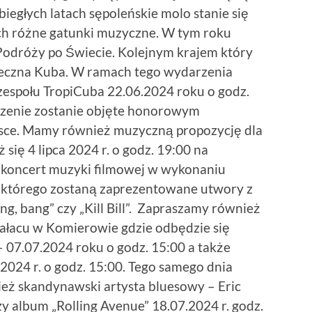
iegłych latach sępoleńskie molo stanie się
h różne gatunki muzyczne. W tym roku
odróży po Świecie. Kolejnym krajem który
neczna Kuba. W ramach tego wydarzenia
zespołu TropiCuba 22.06.2024 roku o godz.
rzenie zostanie objęte honorowym
ce. Mamy również muzyczną propozycję dla
się 4 lipca 2024 r. o godz. 19:00 na
 koncert muzyki filmowej w wykonaniu
s którego zostaną zaprezentowane utwory z
ang, bang” czy „Kill Bill”. Zapraszamy również
ałacu w Komierowie gdzie odbędzie się
– 07.07.2024 roku o godz. 15:00 a także
2024 r. o godz. 15:00. Tego samego dnia
eż skandynawski artysta bluesowy – Eric
 album „Rolling Avenue” 18.07.2024 r. godz.