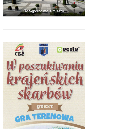
To Sępólno moje miasto