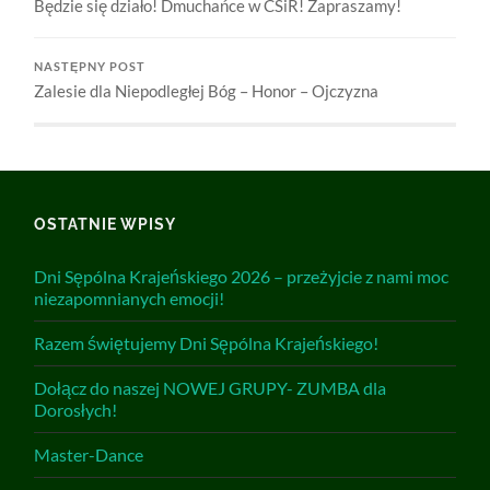
Będzie się działo! Dmuchańce w CSiR! Zapraszamy!
NASTĘPNY POST
Zalesie dla Niepodległej Bóg – Honor – Ojczyzna
OSTATNIE WPISY
Dni Sępólna Krajeńskiego 2026 – przeżyjcie z nami moc
niezapomnianych emocji!
Razem świętujemy Dni Sępólna Krajeńskiego!
Dołącz do naszej NOWEJ GRUPY- ZUMBA dla
Dorosłych!
Master-Dance