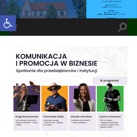
Open toolbar
Toggle
Toggle
search
mobile
field
menu