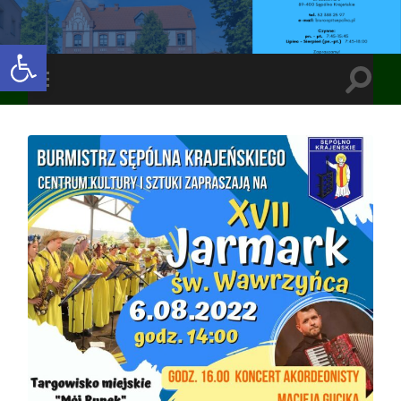
Open toolbar
Toggle
Toggle
search
mobile
field
menu